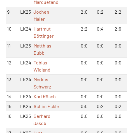
Marquetand
9
LK25
Jochen
2:0
0:2
2:2
Maier
10
LK24
Hartmut
2:2
0:4
2:6
Böttinger
11
LK25
Matthias
0:0
0:0
0:0
Dubb
12
LK24
Tobias
0:0
0:0
0:0
Wieland
13
LK24
Markus
0:0
0:0
0:0
Schwarz
14
LK24
Karl Rösch
0:0
0:0
0:0
15
LK25
Achim Eckle
0:0
0:2
0:2
16
LK25
Gerhard
0:0
0:0
0:0
Jakob
17
LK25
Uwe
0:0
0:0
0:0