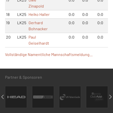
Zinapold
18
LK25
Heiko Haller
0:0
0:0
0:0
19
LK25
Gerhard
0:0
0:0
0:0
Bohnacker
20
LK25
Paul
0:0
0:0
0:0
Geiselhardt
Vollständige Namentliche Mannschaftsmeldung...
Partner & Sponsoren