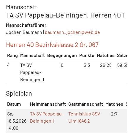
Mannschaft
TA SV Pappelau-Beiningen, Herren 40 1
Mannschaftsführer
Jochen Baumann |
baumann_jochen@
web.de
Herren 40 Bezirksklasse 2 Gr. 067
Rang
Mannschaft
Begegnungen
Punkte
Matches
Sätze
4
TA SV
6
3:3
26:28
59:59
Pappelau-
Beiningen 1
Spielplan
Datum
Heimmannschaft
Gastmannschaft
Matches
Sät
Sa,
TA SV Pappelau-
Tennisklub SSV
2:7
4:
16.5.2026
Beiningen 1
Ulm 1846 2
14:00