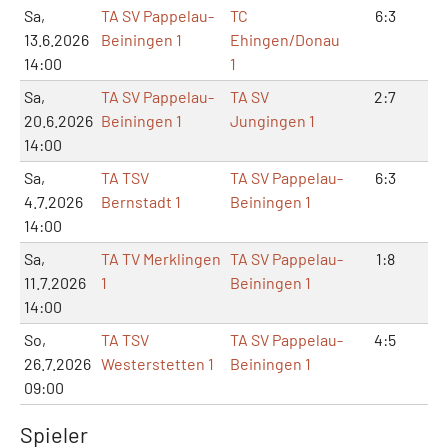
Sa,
TA SV Pappelau-
TC
6:3
12
13.6.2026
Beiningen 1
Ehingen/Donau
14:00
1
Sa,
TA SV Pappelau-
TA SV
2:7
5:
20.6.2026
Beiningen 1
Jungingen 1
14:00
Sa,
TA TSV
TA SV Pappelau-
6:3
12
4.7.2026
Bernstadt 1
Beiningen 1
14:00
Sa,
TA TV Merklingen
TA SV Pappelau-
1:8
2:
11.7.2026
1
Beiningen 1
14:00
So,
TA TSV
TA SV Pappelau-
4:5
8:
26.7.2026
Westerstetten 1
Beiningen 1
09:00
Spieler