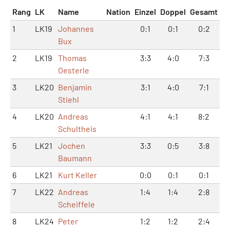
Rang
LK
Name
Nation
Einzel
Doppel
Gesamt
1
LK19
Johannes
0:1
0:1
0:2
Bux
2
LK19
Thomas
3:3
4:0
7:3
Oesterle
3
LK20
Benjamin
3:1
4:0
7:1
Stiehl
4
LK20
Andreas
4:1
4:1
8:2
Schultheis
5
LK21
Jochen
3:3
0:5
3:8
Baumann
6
LK21
Kurt Keller
0:0
0:1
0:1
7
LK22
Andreas
1:4
1:4
2:8
Scheiffele
8
LK24
Peter
1:2
1:2
2:4