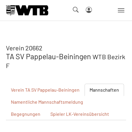
Skip to main navigation
Springe zum Seiteninhalt
Skip to page footer
Verein 20662
TA SV Pappelau-Beiningen
WTB Bezirk
F
Verein
TA SV Pappelau-Beiningen
Mannschaften
Namentliche
Mannschaftsmeldung
Begegnungen
Spieler
LK-Vereinsübersicht