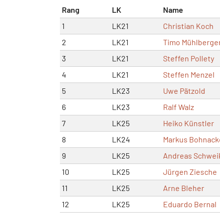
Rang
LK
Name
1
LK21
Christian Koch
2
LK21
Timo Mühlberge
3
LK21
Steffen Pollety
4
LK21
Steffen Menzel
5
LK23
Uwe Pätzold
6
LK23
Ralf Walz
7
LK25
Heiko Künstler
8
LK24
Markus Bohnack
9
LK25
Andreas Schwei
10
LK25
Jürgen Ziesche
11
LK25
Arne Bleher
12
LK25
Eduardo Bernal