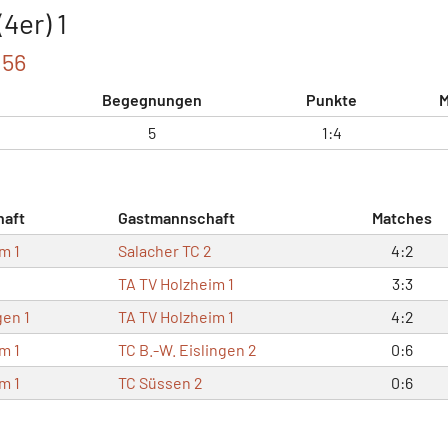
4er) 1
056
Begegnungen
Punkte
M
5
1:4
aft
Gastmannschaft
Matches
m 1
Salacher TC 2
4:2
TA TV Holzheim 1
3:3
gen 1
TA TV Holzheim 1
4:2
m 1
TC B.-W. Eislingen 2
0:6
m 1
TC Süssen 2
0:6