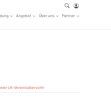
ldung
Angebot
Über uns
Partner
ettkampfsport"
Submenu for "Aus-/Fortbildung"
Submenu for "Angebot"
Submenu for "Über uns"
Submenu for "Partn
ieler
LK-Vereinsübersicht