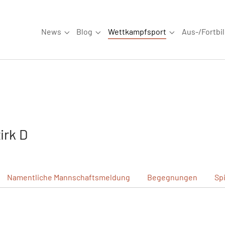
News
Blog
Wettkampfsport
Aus-/Fortbi
Submenu for "News"
Submenu for "Blog"
Submenu for "W
irk D
Namentliche
Mannschaftsmeldung
Begegnungen
Sp