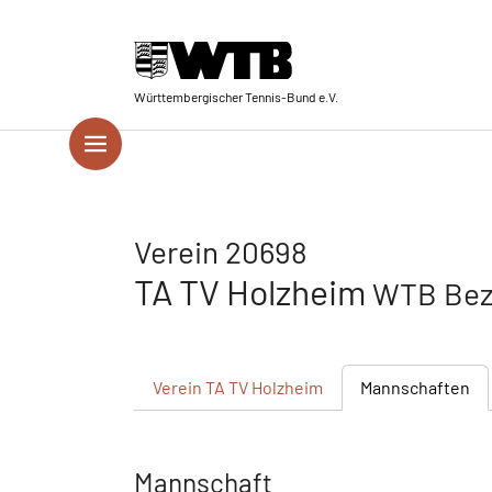
Skip to main navigation
Springe zum Seiteninhalt
Skip to page footer
Württembergischer Tennis-Bund e.V.
Verein 20698
TA TV Holzheim
WTB Bez
Verein
TA TV Holzheim
Mannschaften
Mannschaft