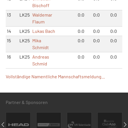
Bischoff
13
LK25
Waldemar
0:0
0:0
0:0
Flaum
14
LK25
Lukas Bach
0:0
0:0
0:0
15
LK25
Mika
0:0
0:0
0:0
Schmidt
16
LK25
Andreas
0:0
0:0
0:0
Schmid
Vollständige Namentliche Mannschaftsmeldung...
Partner & Sponsoren