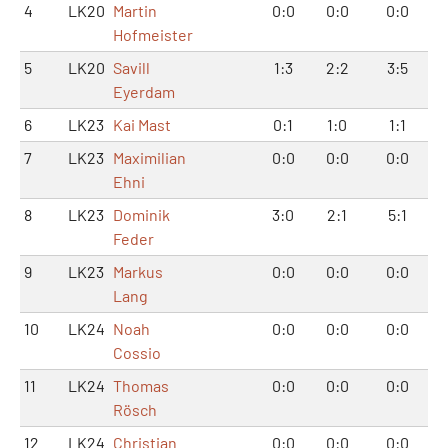
4
LK20
Martin
0:0
0:0
0:0
Hofmeister
5
LK20
Savill
1:3
2:2
3:5
Eyerdam
6
LK23
Kai Mast
0:1
1:0
1:1
7
LK23
Maximilian
0:0
0:0
0:0
Ehni
8
LK23
Dominik
3:0
2:1
5:1
Feder
9
LK23
Markus
0:0
0:0
0:0
Lang
10
LK24
Noah
0:0
0:0
0:0
Cossio
11
LK24
Thomas
0:0
0:0
0:0
Rösch
12
LK24
Christian
0:0
0:0
0:0