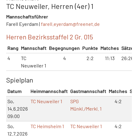
TC Neuweiler, Herren (4er) 1
Mannschaftsführer
Farell Eyerdam |
farell.eyerdam@
freenet.de
Herren Bezirksstaffel 2 Gr. 015
Rang
Mannschaft
Begegnungen
Punkte
Matches
Sätze
4
TC
4
2:2
11:13
26:26
Neuweiler 1
Spielplan
Datum
Heimmannschaft
Gastmannschaft
Matches
Sät
So,
TC Neuweiler 1
SPG
4:2
8:
14.6.2026
Münkl./Merkl. 1
09:00
So,
TC Heimsheim 1
TC Neuweiler 1
4:2
8:
12.7.2026