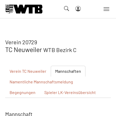
Skip to main navigation
Springe zum Seiteninhalt
Skip to page footer
Verein 20729
TC Neuweiler
WTB Bezirk C
Verein
TC Neuweiler
Mannschaften
Namentliche
Mannschaftsmeldung
Begegnungen
Spieler
LK-Vereinsübersicht
Mannschaft