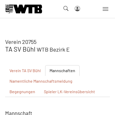
Skip to main navigation
Springe zum Seiteninhalt
Skip to page footer
Verein 20755
TA SV Bühl
WTB Bezirk E
Verein
TA SV Bühl
Mannschaften
Namentliche
Mannschaftsmeldung
Begegnungen
Spieler
LK-Vereinsübersicht
Mannschaft