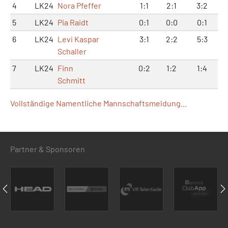
4
LK24
Nora Pfeffer
1:1
2:1
3:2
5
LK24
Pia Raidt
0:1
0:0
0:1
6
LK24
Levi Kaspar
3:1
2:2
5:3
Schaller
7
LK24
Finn
0:2
1:2
1:4
Schmitt
Vollständige Namentliche Mannschaftsmeldung...
Partner & Sponsoren