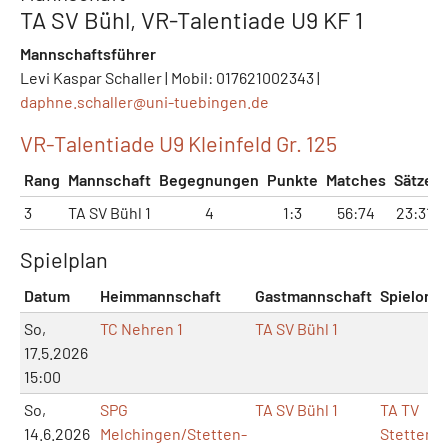
TA SV Bühl, VR-Talentiade U9 KF 1
Mannschaftsführer
Levi Kaspar Schaller | Mobil: 017621002343 |
daphne.schaller@
uni-tuebingen.de
VR-Talentiade U9 Kleinfeld Gr. 125
Rang
Mannschaft
Begegnungen
Punkte
Matches
Sätze
3
TA SV Bühl 1
4
1:3
56:74
23:31
Spielplan
Datum
Heimmannschaft
Gastmannschaft
Spielort
So,
TC Nehren 1
TA SV Bühl 1
17.5.2026
15:00
So,
SPG
TA SV Bühl 1
TA TV
14.6.2026
Melchingen/Stetten-
Stetten-