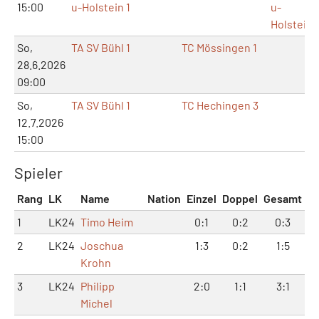
15:00
u-Holstein 1
u-
Holstein
So,
TA SV Bühl 1
TC Mössingen 1
28.6.2026
09:00
So,
TA SV Bühl 1
TC Hechingen 3
12.7.2026
15:00
Spieler
Rang
LK
Name
Nation
Einzel
Doppel
Gesamt
1
LK24
Timo Heim
0:1
0:2
0:3
2
LK24
Joschua
1:3
0:2
1:5
Krohn
3
LK24
Philipp
2:0
1:1
3:1
Michel