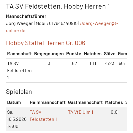
TA SV Feldstetten, Hobby Herren 1
Mannschaftsführer
Jörg Weeger | Mobil: 017645340915 |
Joerg-Weeger@
t-
online.de
Hobby Staffel Herren Gr. 006
Mannschaft
Begegnungen
Punkte
Matches
Sätze
Games
TA SV
3
0:2
1:11
4:23
56:138
Feldstetten
1
Spielplan
Datum
Heimmannschaft
Gastmannschaft
Matches
Sät
Sa,
TA SV
TA VfB Ulm 1
0:0
0:
16.5.2026
Feldstetten 1
14:00