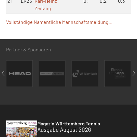
21
LK25
Karl-Heinz
0:1
0:2
0:3
Zeifang
Vollständige Namentliche Mannschaftsmeldung...
Partner & Sponsoren
Magazin Württemberg Tennis
Ausgabe August 2026