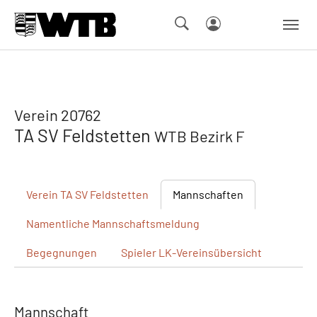
Skip to main navigation
Springe zum Seiteninhalt
Skip to page footer
Verein 20762
TA SV Feldstetten
WTB Bezirk F
Verein
TA SV Feldstetten
Mannschaften
Namentliche
Mannschaftsmeldung
Begegnungen
Spieler
LK-Vereinsübersicht
Mannschaft