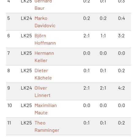
4
LK25
Gerhard
0:2
0:1
0:3
Baur
5
LK24
Marko
0:2
0:2
0:4
Davidovic
6
LK25
Björn
2:1
1:1
3:2
Hoffmann
7
LK25
Hermann
0:0
0:0
0:0
Keller
8
LK25
Dieter
0:1
0:1
0:2
Kächele
9
LK24
Oliver
2:1
2:1
4:2
Linnert
10
LK25
Maximilian
0:0
0:0
0:0
Maute
11
LK25
Theo
0:1
0:1
0:2
Ramminger