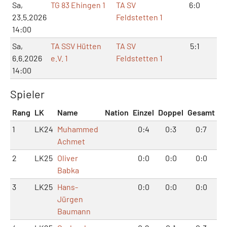
Sa,
TG 83 Ehingen 1
TA SV
6:0
12
23.5.2026
Feldstetten 1
14:00
Sa,
TA SSV Hütten
TA SV
5:1
11:
6.6.2026
e.V. 1
Feldstetten 1
14:00
Spieler
Rang
LK
Name
Nation
Einzel
Doppel
Gesamt
1
LK24
Muhammed
0:4
0:3
0:7
Achmet
2
LK25
Oliver
0:0
0:0
0:0
Babka
3
LK25
Hans-
0:0
0:0
0:0
Jürgen
Baumann