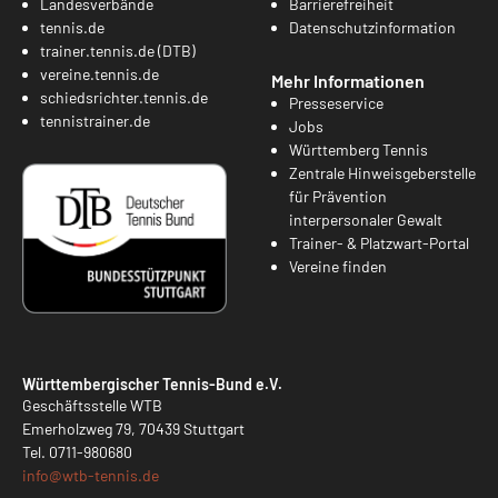
Landesverbände
Barrierefreiheit
tennis.de
Datenschutzinformation
trainer.tennis.de (DTB)
vereine.tennis.de
Mehr Informationen
schiedsrichter.tennis.de
Presseservice
tennistrainer.de
Jobs
Württemberg Tennis
Zentrale Hinweisgeberstelle
für Prävention
interpersonaler Gewalt
Trainer- & Platzwart-Portal
Vereine finden
Württembergischer Tennis-Bund e.V.
Geschäftsstelle WTB
Emerholzweg 79, 70439 Stuttgart
Tel.
0711-980680
info@
wtb-tennis.de