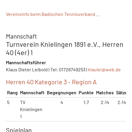
Vereinsinfo beim Badischen Tennisverband ...
Mannschaft
Turnverein Knielingen 1891 e.V., Herren
40 (4er) 1
Mannschaftsführer
Klaus Dieter Leibold | Tel: 01726749253 |
klaulei@
web.de
Herren 40 Kategorie 3 - Region A
Rang
Mannschaft
Begegnungen
Punkte
Matches
Sätze
5
TV
4
1:7
2:14
2:14
Knielingen
1
Spielplan