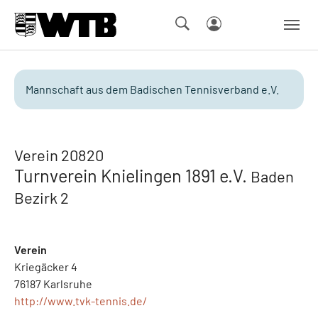
Skip to main navigation
Springe zum Seiteninhalt
Skip to page footer
Mannschaft aus dem Badischen Tennisverband e.V.
Verein 20820
Turnverein Knielingen 1891 e.V.
Baden
Bezirk 2
Verein
Kriegäcker 4
76187 Karlsruhe
http://www.tvk-tennis.de/