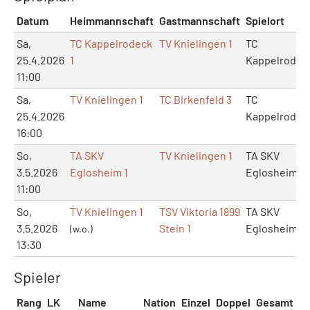
Datum
Heimmannschaft
Gastmannschaft
Spielort
Sa,
TC Kappelrodeck
TV Knielingen 1
TC
25.4.2026
1
Kappelrodec
11:00
Sa,
TV Knielingen 1
TC Birkenfeld 3
TC
25.4.2026
Kappelrodec
16:00
So,
TA SKV
TV Knielingen 1
TA SKV
3.5.2026
Eglosheim 1
Eglosheim
11:00
So,
TV Knielingen 1
TSV Viktoria 1899
TA SKV
3.5.2026
Stein 1
Eglosheim
(w.o.)
13:30
Spieler
Rang
LK
Name
Nation
Einzel
Doppel
Gesamt