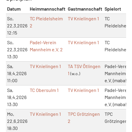
Datum
Heimmannschaft
Gastmannschaft
Spielort
So,
TC Pleidelsheim
TV Knielingen 1
TC
22.3.2026
2
Pleidelsheim
12:15
So,
Padel-Verein
TV Knielingen 1
TC
22.3.2026
Mannheim e.V. 2
Pleidelsheim
13:30
Sa,
TV Knielingen 1
TA TSV Ötlingen
Padel-Verein
18.4.2026
1
Mannheim
(w.o.)
11:00
e.V. (maba!)
Sa,
TC Obersulm 1
TV Knielingen 1
Padel-Verein
18.4.2026
Mannheim
13:30
e.V. (maba!)
Mo,
TV Knielingen 1
TPC Grötzingen
TPC
22.6.2026
2
Grötzingen
18:30