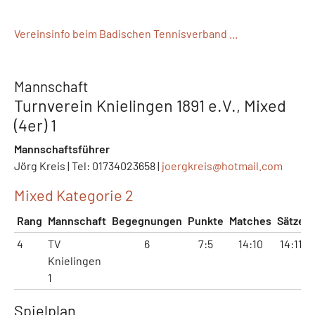
Vereinsinfo beim Badischen Tennisverband ...
Mannschaft
Turnverein Knielingen 1891 e.V., Mixed
(4er) 1
Mannschaftsführer
Jörg Kreis | Tel: 01734023658 |
joergkreis@
hotmail.com
Mixed Kategorie 2
Rang
Mannschaft
Begegnungen
Punkte
Matches
Sätze
4
TV
6
7:5
14:10
14:11
Knielingen
1
Spielplan