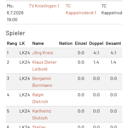
Mo,
TV Knielingen 1
TC
TC
6.7.2026
Kappelrodeck 1
Kappelrodec
19:00
Spieler
Rang
LK
Name
Nation
Einzel
Doppel
Gesamt
1
LK24
Jörg Kreis
0:0
4:1
4:1
2
LK24
Klaus Dieter
0:0
1:4
1:4
Leibold
3
LK24
Benjamin
0:0
0:0
0:0
Borrmann
4
LK24
Ralph
0:0
0:0
0:0
Dietrich
5
LK24
Karlheinz
0:0
0:0
0:0
Glutsch
6
LK24
Stefan
0:0
0:0
0:0