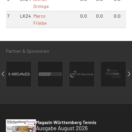
Drzisga
7
LK24
Marco
0:0
0:0
0:0
Friebe
Partner & Sponsoren
Magazin Württemberg Tennis
Ausgabe August 2026