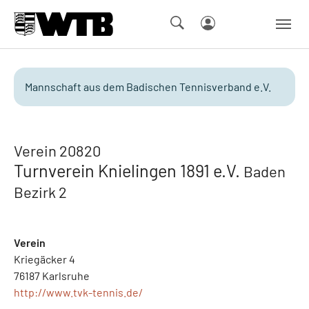
Skip to main navigation
Springe zum Seiteninhalt
Skip to page footer
Mannschaft aus dem Badischen Tennisverband e.V.
Verein 20820
Turnverein Knielingen 1891 e.V.
Baden
Bezirk 2
Verein
Kriegäcker 4
76187 Karlsruhe
http://www.tvk-tennis.de/