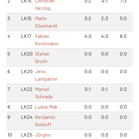
2
LK15
Christian
3:2
4:1
7:3
Herzog
3
LK15
Malte
3:2
2:3
5:5
Eberhardt
4
LK17
Fabian
4:0
4:0
8:0
Kirchmann
5
LK20
Stefan
0:0
0:0
0:0
Groth
6
LK20
Jens
0:0
0:0
0:0
Lamparter
7
LK22
Marcel
0:1
0:1
0:2
Schrade
8
LK22
Lukas Mak
0:0
0:0
0:0
9
LK24
Benjamin
0:0
0:0
0:0
Rohloff
10
LK25
Jürgen
0:0
0:0
0:0