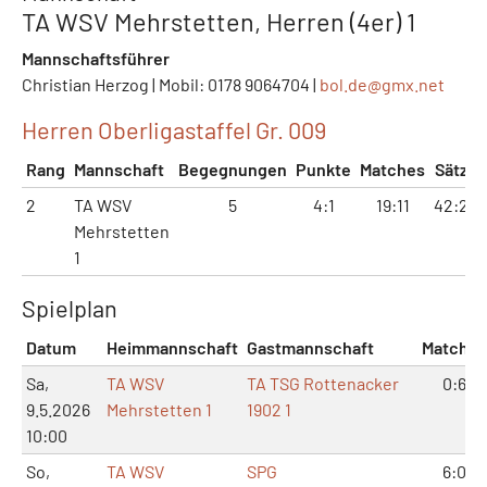
TA WSV Mehrstetten, Herren (4er) 1
Mannschaftsführer
Christian Herzog | Mobil: 0178 9064704 |
bol.de@
gmx.net
Herren Oberligastaffel Gr. 009
Rang
Mannschaft
Begegnungen
Punkte
Matches
Sätze
2
TA WSV
5
4:1
19:11
42:25
Mehrstetten
1
Spielplan
Datum
Heimmannschaft
Gastmannschaft
Matches
Sa,
TA WSV
TA TSG Rottenacker
0:6
9.5.2026
Mehrstetten 1
1902 1
10:00
So,
TA WSV
SPG
6:0