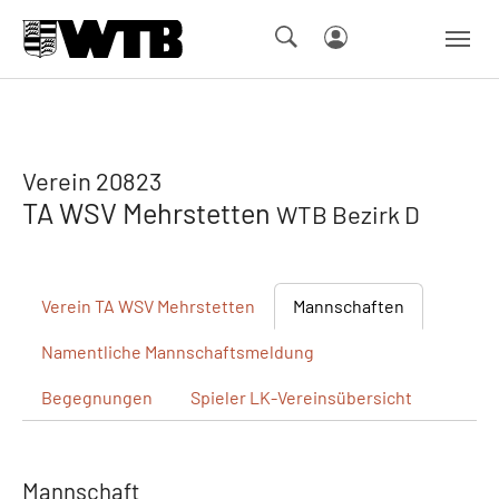
Skip to main navigation
Springe zum Seiteninhalt
Skip to page footer
Verein 20823
TA WSV Mehrstetten
WTB Bezirk D
Verein
TA WSV Mehrstetten
Mannschaften
Namentliche
Mannschaftsmeldung
Begegnungen
Spieler
LK-Vereinsübersicht
Mannschaft