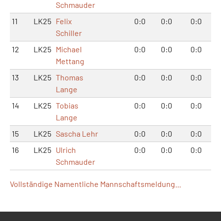
Schmauder
11
LK25
Felix
0:0
0:0
0:0
Schiller
12
LK25
Michael
0:0
0:0
0:0
Mettang
13
LK25
Thomas
0:0
0:0
0:0
Lange
14
LK25
Tobias
0:0
0:0
0:0
Lange
15
LK25
Sascha Lehr
0:0
0:0
0:0
16
LK25
Ulrich
0:0
0:0
0:0
Schmauder
Vollständige Namentliche Mannschaftsmeldung...