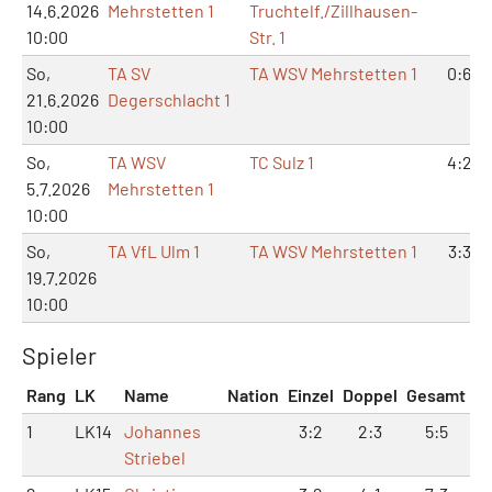
14.6.2026
Mehrstetten 1
Truchtelf./Zillhausen-
10:00
Str. 1
So,
TA SV
TA WSV Mehrstetten 1
0:6
21.6.2026
Degerschlacht 1
10:00
So,
TA WSV
TC Sulz 1
4:2
5.7.2026
Mehrstetten 1
10:00
So,
TA VfL Ulm 1
TA WSV Mehrstetten 1
3:3
19.7.2026
10:00
Spieler
Rang
LK
Name
Nation
Einzel
Doppel
Gesamt
1
LK14
Johannes
3:2
2:3
5:5
Striebel