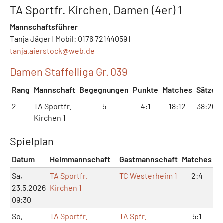
TA Sportfr. Kirchen, Damen (4er) 1
Mannschaftsführer
Tanja Jäger | Mobil: 0176 72144059 |
tanja.aierstock@
web.de
Damen Staffelliga Gr. 039
Rang
Mannschaft
Begegnungen
Punkte
Matches
Sätze
2
TA Sportfr.
5
4:1
18:12
38:26
Kirchen 1
Spielplan
Datum
Heimmannschaft
Gastmannschaft
Matches
S
Sa,
TA Sportfr.
TC Westerheim 1
2:4
23.5.2026
Kirchen 1
09:30
So,
TA Sportfr.
TA Spfr.
5:1
1