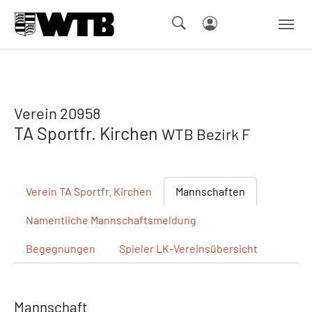
Skip to main navigation
Springe zum Seiteninhalt
Skip to page footer
Verein 20958
TA Sportfr. Kirchen
WTB Bezirk F
Verein
TA Sportfr. Kirchen
Mannschaften
Namentliche
Mannschaftsmeldung
Begegnungen
Spieler
LK-Vereinsübersicht
Mannschaft