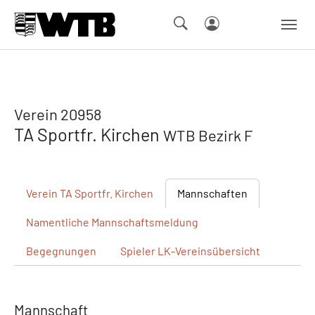
Skip to main navigation
Springe zum Seiteninhalt
Skip to page footer
Verein 20958
TA Sportfr. Kirchen
WTB Bezirk F
Verein
TA Sportfr. Kirchen
Mannschaften
Namentliche
Mannschaftsmeldung
Begegnungen
Spieler
LK-Vereinsübersicht
Mannschaft