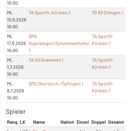
16:00
Mi,
TA Sportfr. Kirchen 1
TG 83 Ehingen 1
10.6.2026
16:00
Mi,
SPG
TA Sportfr.
T
17.6.2026
Ingerkingen/Schemmerhofen
Kirchen 1
S
16:00
1
Mi,
TA SV Granheim 1
TA Sportfr.
1.7.2026
Kirchen 1
16:00
Mi,
SPG Oberdisch./Öpfingen 1
TA Sportfr.
8.7.2026
Kirchen 1
16:00
Spieler
Rang
LK
Name
Nation
Einzel
Doppel
Gesamt