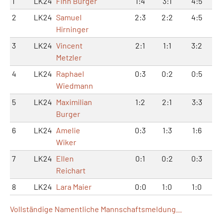
1
LK24
Finn Burger
1:4
3:1
4:5
2
LK24
Samuel
2:3
2:2
4:5
Hirninger
3
LK24
Vincent
2:1
1:1
3:2
Metzler
4
LK24
Raphael
0:3
0:2
0:5
Wiedmann
5
LK24
Maximilian
1:2
2:1
3:3
Burger
6
LK24
Amelie
0:3
1:3
1:6
Wiker
7
LK24
Ellen
0:1
0:2
0:3
Reichart
8
LK24
Lara Maier
0:0
1:0
1:0
Vollständige Namentliche Mannschaftsmeldung...