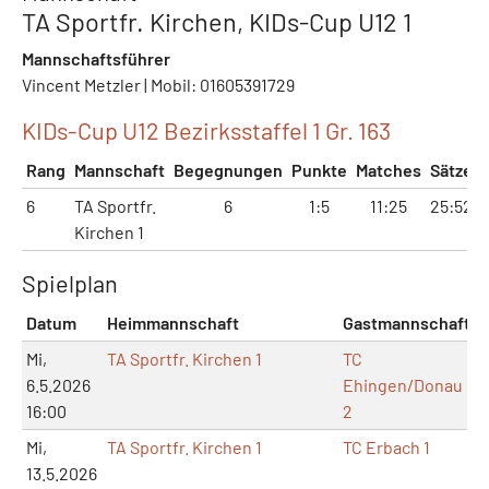
TA Sportfr. Kirchen, KIDs-Cup U12 1
Mannschaftsführer
Vincent Metzler | Mobil: 01605391729
KIDs-Cup U12 Bezirksstaffel 1 Gr. 163
Rang
Mannschaft
Begegnungen
Punkte
Matches
Sätze
6
TA Sportfr.
6
1:5
11:25
25:52
Kirchen 1
Spielplan
Datum
Heimmannschaft
Gastmannschaft
S
Mi,
TA Sportfr. Kirchen 1
TC
6.5.2026
Ehingen/Donau
16:00
2
Mi,
TA Sportfr. Kirchen 1
TC Erbach 1
13.5.2026