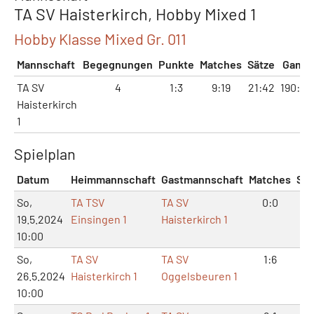
TA SV Haisterkirch, Hobby Mixed 1
Hobby Klasse Mixed Gr. 011
Mannschaft
Begegnungen
Punkte
Matches
Sätze
Game
TA SV
4
1:3
9:19
21:42
190:28
Haisterkirch
1
Spielplan
Datum
Heimmannschaft
Gastmannschaft
Matches
Sät
So,
TA TSV
TA SV
0:0
0:
19.5.2024
Einsingen 1
Haisterkirch 1
10:00
So,
TA SV
TA SV
1:6
3:
26.5.2024
Haisterkirch 1
Oggelsbeuren 1
10:00