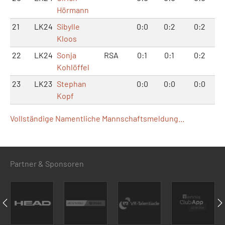
Hörmann
21
LK24
Sibylle
0:0
0:2
0:2
Kloos
22
LK24
Sonja
RSA
0:1
0:1
0:2
Kohlöffel
23
LK23
Stephan
0:0
0:0
0:0
Kopf
Vollständige Namentliche Mannschaftsmeldung...
Partner & Sponsoren