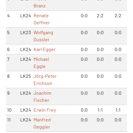
Branz
4
LK24
Renate
0:0
2:2
2:2
Deffner
5
LK23
Wolfgang
0:0
0:0
0:0
Dussler
6
LK24
Karl Egger
0:0
0:0
0:0
7
LK24
Michael
0:0
0:0
0:0
Eggle
8
LK25
Jörg-Peter
0:0
0:0
0:0
Erichson
9
LK24
Joachim
0:0
0:0
0:0
Fischer
10
LK24
Erwin Frey
0:0
1:1
1:1
11
LK24
Manfred
0:0
0:0
0:0
Geggier