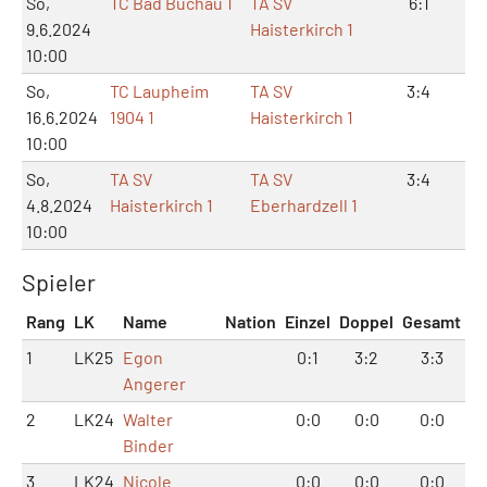
So,
TC Bad Buchau 1
TA SV
6:1
12
9.6.2024
Haisterkirch 1
10:00
So,
TC Laupheim
TA SV
3:4
8:
16.6.2024
1904 1
Haisterkirch 1
10:00
So,
TA SV
TA SV
3:4
6:
4.8.2024
Haisterkirch 1
Eberhardzell 1
10:00
Spieler
Rang
LK
Name
Nation
Einzel
Doppel
Gesamt
1
LK25
Egon
0:1
3:2
3:3
Angerer
2
LK24
Walter
0:0
0:0
0:0
Binder
3
LK24
Nicole
0:0
0:0
0:0