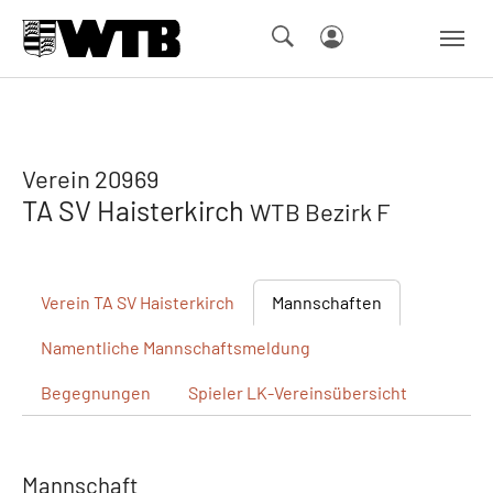
Skip to main navigation
Springe zum Seiteninhalt
Skip to page footer
Verein 20969
TA SV Haisterkirch
WTB Bezirk F
Verein
TA SV Haisterkirch
Mannschaften
Namentliche
Mannschaftsmeldung
Begegnungen
Spieler
LK-Vereinsübersicht
Mannschaft