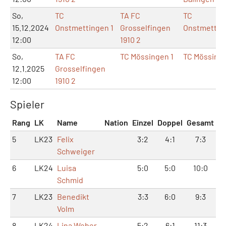
So,
TC
TA FC
TC
15.12.2024
Onstmettingen 1
Grosselfingen
Onstmettin
12:00
1910 2
So,
TA FC
TC Mössingen 1
TC Mössing
12.1.2025
Grosselfingen
12:00
1910 2
Spieler
Rang
LK
Name
Nation
Einzel
Doppel
Gesamt
5
LK23
Felix
3:2
4:1
7:3
Schweiger
6
LK24
Luisa
5:0
5:0
10:0
Schmid
7
LK23
Benedikt
3:3
6:0
9:3
Volm
8
LK24
Lina Weber
5:2
6:1
11:3