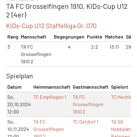
TA FC Grosselfingen 1910, KIDs-Cup U12
2 (4er)
KIDs-Cup U12 Staffelliga Gr. 070
Rang
Mannschaft
Begegnungen
Punkte
Matches
Sätz
3
TA FC
4
2:2
13:11
29:2
Grosselfingen
1910 2
Spielplan
Datum
Heimmannschaft
Gastmannschaft
Spielort
So,
TC Empfingen 1
TA FC
TC Heching
20.10.2024
Grosselfingen
12:00
1910 2
So,
TA FC
TC Ostdorf 1
TA SG
10.11.2024
Grosselfingen
Hobbyland
12:00
1910 2
Balingen