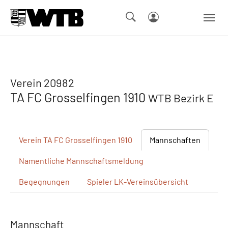
Skip to main navigation
Springe zum Seiteninhalt
Skip to page footer
Verein 20982
TA FC Grosselfingen 1910
WTB Bezirk E
Verein
TA FC Grosselfingen 1910
Mannschaften
Namentliche
Mannschaftsmeldung
Begegnungen
Spieler
LK-Vereinsübersicht
Mannschaft