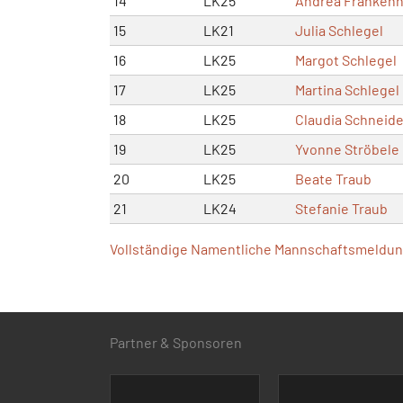
14
LK25
Andrea Franken
15
LK21
Julia Schlegel
16
LK25
Margot Schlegel
17
LK25
Martina Schlegel
18
LK25
Claudia Schneide
19
LK25
Yvonne Ströbele
20
LK25
Beate Traub
21
LK24
Stefanie Traub
Vollständige Namentliche Mannschaftsmeldung
Partner & Sponsoren