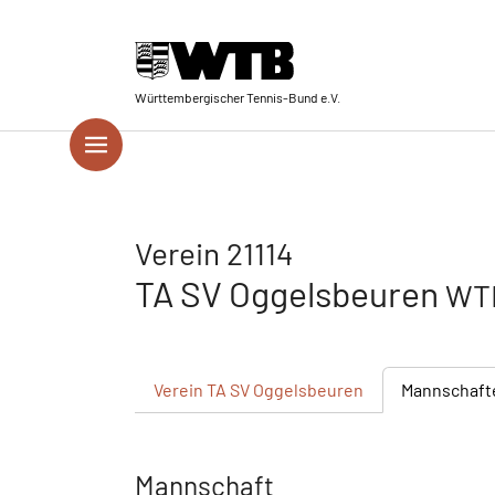
Skip to main navigation
Springe zum Seiteninhalt
Skip to page footer
Württembergischer Tennis-Bund e.V.
Verein 21114
TA SV Oggelsbeuren
WTB
Verein
TA SV Oggelsbeuren
Mannschaft
Mannschaft