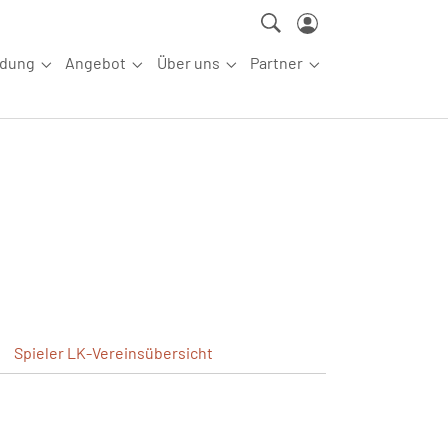
ldung
Angebot
Über uns
Partner
ettkampfsport"
Submenu for "Aus-/Fortbildung"
Submenu for "Angebot"
Submenu for "Über uns"
Submenu for "Partn
Spieler
LK-Vereinsübersicht