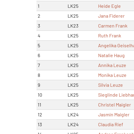
1
LK25
Heide Egle
2
LK25
Jana Fiderer
3
LK23
Carmen Frank
4
LK25
Ruth Frank
5
LK25
Angelika Geiselh
6
LK25
Natalie Haug
7
LK25
Annika Leuze
8
LK25
Monika Leuze
9
LK25
Silvia Leuze
10
LK25
Sieglinde Liebha
11
LK25
Christel Maigler
12
LK24
Jasmin Maigler
13
LK24
Claudia Rief