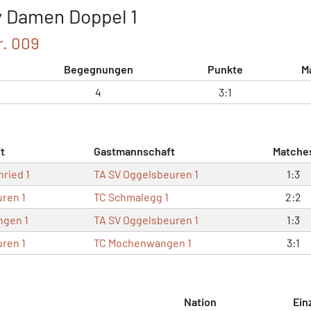
y Damen Doppel 1
r. 009
Begegnungen
Punkte
M
4
3:1
t
Gastmannschaft
Matche
ried 1
TA SV Oggelsbeuren 1
1:3
ren 1
TC Schmalegg 1
2:2
ngen 1
TA SV Oggelsbeuren 1
1:3
ren 1
TC Mochenwangen 1
3:1
Nation
Ein