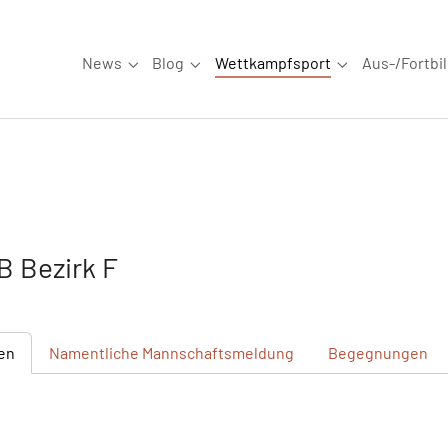
News
Blog
Wettkampfsport
Aus-/Fortbi
Submenu for "News"
Submenu for "Blog"
Submenu for "W
 Bezirk F
en
Namentliche
Mannschaftsmeldung
Begegnungen