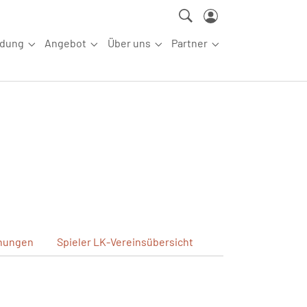
ldung
Angebot
Über uns
Partner
ettkampfsport"
Submenu for "Aus-/Fortbildung"
Submenu for "Angebot"
Submenu for "Über uns"
Submenu for "Partn
nungen
Spieler
LK-Vereinsübersicht