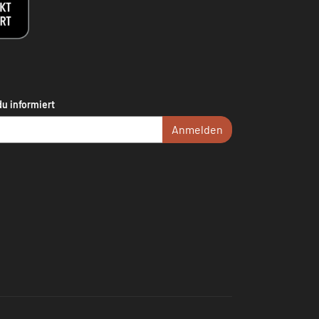
du informiert
Anmelden