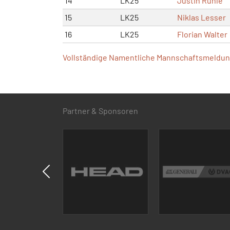
14
LK25
Justin Rühle
15
LK25
Niklas Lesser
16
LK25
Florian Walter
Vollständige Namentliche Mannschaftsmeldung
Partner & Sponsoren