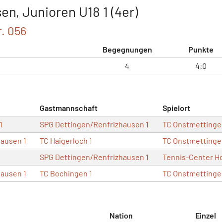
n, Junioren U18 1 (4er)
r. 056
Begegnungen
Punkte
4
4:0
Gastmannschaft
Spielort
1
SPG Dettingen/Renfrizhausen 1
TC Onstmettinge
ausen 1
TC Haigerloch 1
TC Onstmettinge
SPG Dettingen/Renfrizhausen 1
Tennis-Center H
ausen 1
TC Bochingen 1
TC Onstmettinge
Nation
Einzel