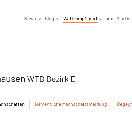
News
Blog
Wettkampfsport
Aus-/Fortbi
Submenu for "News"
Submenu for "Blog"
Submenu for "W
hausen
WTB Bezirk E
annschaften
Namentliche
Mannschaftsmeldung
Begeg