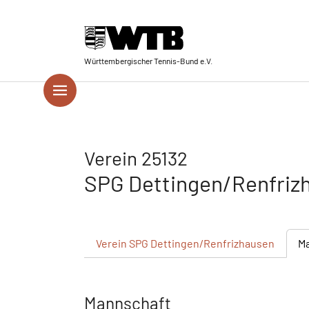
Skip to main navigation
Springe zum Seiteninhalt
Skip to page footer
Württembergischer Tennis-Bund e.V.
Verein 25132
SPG Dettingen/Renfriz
Verein
SPG Dettingen/Renfrizhausen
M
Mannschaft