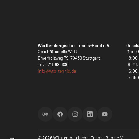
Württembergischer Tennis-Bund e.V.
Geschä
Geschäftsstelle WTB
Mo: 9:
Emerholzweg 79, 70439 Stuttgart
18:00 
Tel.
0711-980680
Di, Mi
info@
wtb-tennis.de
16:00 
Fr: 9:
ScoreGO
Facebook
Instagram
LinkedIn
YouTube
© 2026 Württembergischer Tennis-Bund e.V.