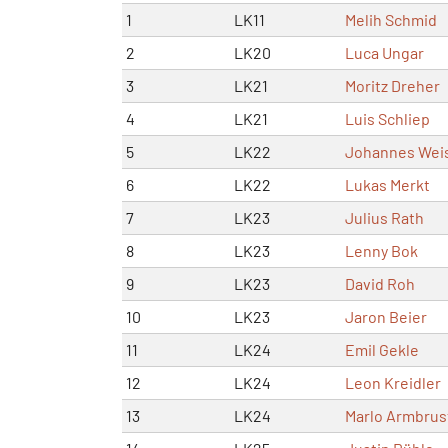
1
LK11
Melih Schmid
2
LK20
Luca Ungar
3
LK21
Moritz Dreher
4
LK21
Luis Schliep
5
LK22
Johannes Wei
6
LK22
Lukas Merkt
7
LK23
Julius Rath
8
LK23
Lenny Bok
9
LK23
David Roh
10
LK23
Jaron Beier
11
LK24
Emil Gekle
12
LK24
Leon Kreidler
13
LK24
Marlo Armbrus