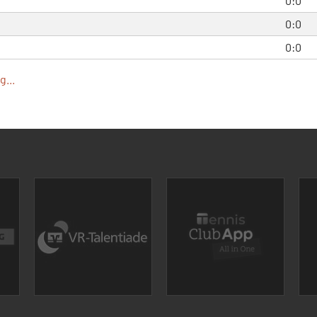
0:0
0:0
0:0
...