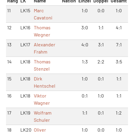
Rang
LK
Name
Nation
Einzel
Doppel
Gesamt
11
LK15
Marc
1:0
0:0
1:0
Cavatoni
12
LK16
Thomas
3:0
1:1
4:1
Wegner
13
LK17
Alexander
4:0
3:1
7:1
Frahm
14
LK18
Thomas
1:3
2:2
3:5
Stenzel
15
LK18
Dirk
1:0
0:1
1:1
Hentschel
16
LK18
Viktor
0:1
1:0
1:1
Wagner
17
LK19
Wolfram
1:1
0:1
1:2
Schuler
18
LK20
Oliver
1:0
0:0
1:0