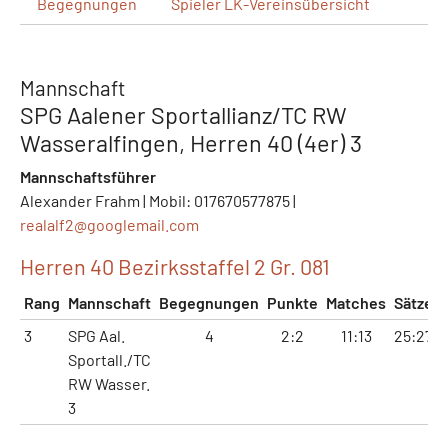
Begegnungen
Spieler
LK-Vereinsübersicht
Mannschaft
SPG Aalener Sportallianz/TC RW
Wasseralfingen, Herren 40 (4er) 3
Mannschaftsführer
Alexander Frahm | Mobil: 017670577875 |
realalf2@
googlemail.com
Herren 40 Bezirksstaffel 2 Gr. 081
Rang
Mannschaft
Begegnungen
Punkte
Matches
Sätze
3
SPG Aal.
4
2:2
11:13
25:27
Sportall./TC
RW Wasser.
3