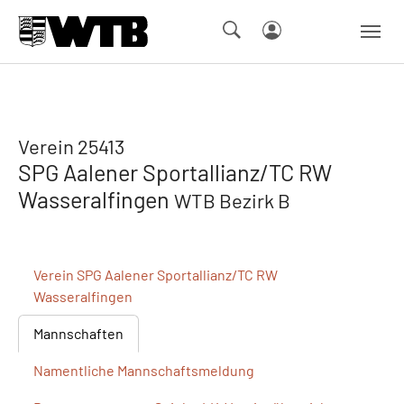
Skip to main navigation
Springe zum Seiteninhalt
Skip to page footer
Verein 25413
SPG Aalener Sportallianz/TC RW
Wasseralfingen
WTB Bezirk B
Verein
SPG Aalener Sportallianz/TC RW
Wasseralfingen
Mannschaften
Namentliche
Mannschaftsmeldung