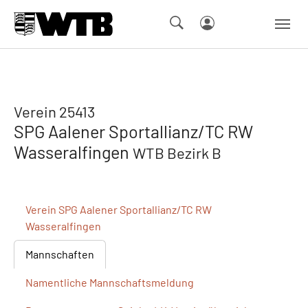
Skip to main navigation
Springe zum Seiteninhalt
Skip to page footer
Verein 25413
SPG Aalener Sportallianz/TC RW
Wasseralfingen
WTB Bezirk B
Verein
SPG Aalener Sportallianz/TC RW
Wasseralfingen
Mannschaften
Namentliche
Mannschaftsmeldung