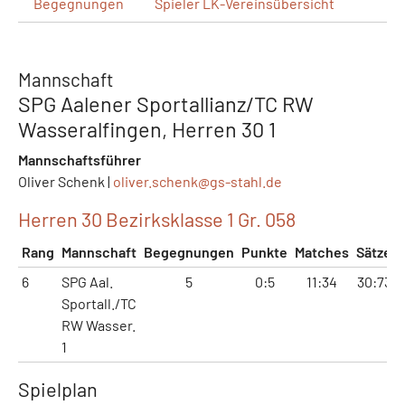
Begegnungen
Spieler
LK-Vereinsübersicht
Mannschaft
SPG Aalener Sportallianz/TC RW
Wasseralfingen, Herren 30 1
Mannschaftsführer
Oliver Schenk |
oliver.schenk@
gs-stahl.de
Herren 30 Bezirksklasse 1 Gr. 058
Rang
Mannschaft
Begegnungen
Punkte
Matches
Sätze
6
SPG Aal.
5
0:5
11:34
30:73
Sportall./TC
RW Wasser.
1
Spielplan