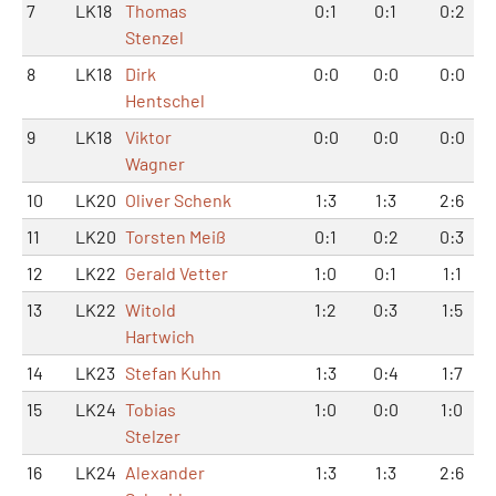
7
LK18
Thomas
0:1
0:1
0:2
Stenzel
8
LK18
Dirk
0:0
0:0
0:0
Hentschel
9
LK18
Viktor
0:0
0:0
0:0
Wagner
10
LK20
Oliver Schenk
1:3
1:3
2:6
11
LK20
Torsten Meiß
0:1
0:2
0:3
12
LK22
Gerald Vetter
1:0
0:1
1:1
13
LK22
Witold
1:2
0:3
1:5
Hartwich
14
LK23
Stefan Kuhn
1:3
0:4
1:7
15
LK24
Tobias
1:0
0:0
1:0
Stelzer
16
LK24
Alexander
1:3
1:3
2:6