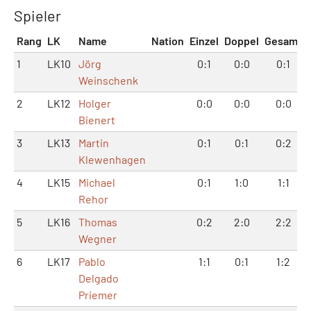
Spieler
Rang
LK
Name
Nation
Einzel
Doppel
Gesamt
1
LK10
Jörg
0:1
0:0
0:1
Weinschenk
2
LK12
Holger
0:0
0:0
0:0
Bienert
3
LK13
Martin
0:1
0:1
0:2
Klewenhagen
4
LK15
Michael
0:1
1:0
1:1
Rehor
5
LK16
Thomas
0:2
2:0
2:2
Wegner
6
LK17
Pablo
1:1
0:1
1:2
Delgado
Priemer