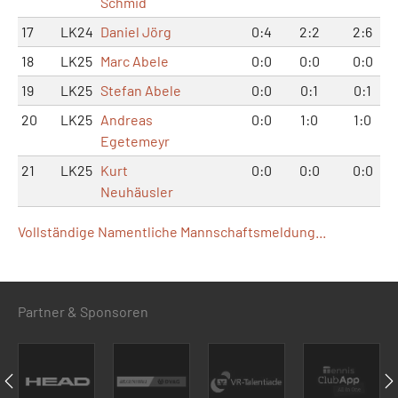
Schmid
17
LK24
Daniel Jörg
0:4
2:2
2:6
18
LK25
Marc Abele
0:0
0:0
0:0
19
LK25
Stefan Abele
0:0
0:1
0:1
20
LK25
Andreas
0:0
1:0
1:0
Egetemeyr
21
LK25
Kurt
0:0
0:0
0:0
Neuhäusler
Vollständige Namentliche Mannschaftsmeldung...
Partner & Sponsoren