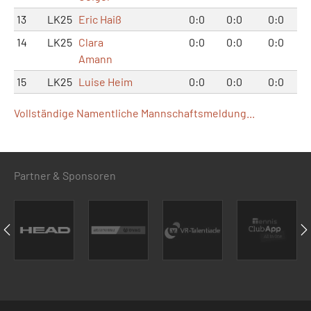
13
LK25
Eric Haiß
0:0
0:0
0:0
14
LK25
Clara
0:0
0:0
0:0
Amann
15
LK25
Luise Heim
0:0
0:0
0:0
Vollständige Namentliche Mannschaftsmeldung...
Partner & Sponsoren