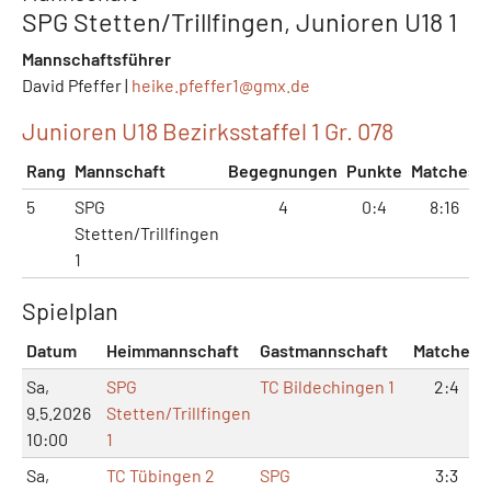
SPG Stetten/Trillfingen, Junioren U18 1
Mannschaftsführer
David Pfeffer |
heike.pfeffer1@
gmx.de
Junioren U18 Bezirksstaffel 1 Gr. 078
Rang
Mannschaft
Begegnungen
Punkte
Matches
5
SPG
4
0:4
8:16
Stetten/Trillfingen
1
Spielplan
Datum
Heimmannschaft
Gastmannschaft
Matches
Sa,
SPG
TC Bildechingen 1
2:4
9.5.2026
Stetten/Trillfingen
10:00
1
Sa,
TC Tübingen 2
SPG
3:3