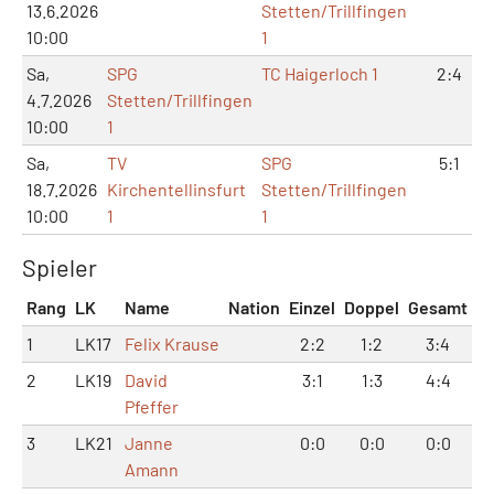
13.6.2026
Stetten/Trillfingen
10:00
1
Sa,
SPG
TC Haigerloch 1
2:4
4.7.2026
Stetten/Trillfingen
10:00
1
Sa,
TV
SPG
5:1
18.7.2026
Kirchentellinsfurt
Stetten/Trillfingen
10:00
1
1
Spieler
Rang
LK
Name
Nation
Einzel
Doppel
Gesamt
1
LK17
Felix Krause
2:2
1:2
3:4
2
LK19
David
3:1
1:3
4:4
Pfeffer
3
LK21
Janne
0:0
0:0
0:0
Amann