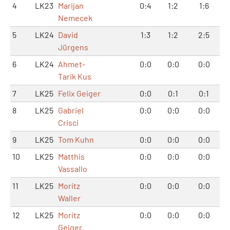
4
LK23
Marijan
0:4
1:2
1:6
Nemecek
5
LK24
David
1:3
1:2
2:5
Jürgens
6
LK24
Ahmet-
0:0
0:0
0:0
Tarik Kus
7
LK25
Felix Geiger
0:0
0:1
0:1
8
LK25
Gabriel
0:0
0:0
0:0
Crisci
9
LK25
Tom Kuhn
0:0
0:0
0:0
10
LK25
Matthis
0:0
0:0
0:0
Vassallo
11
LK25
Moritz
0:0
0:0
0:0
Waller
12
LK25
Moritz
0:0
0:0
0:0
Geiger