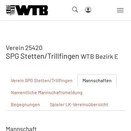
Skip to main navigation
Springe zum Seiteninhalt
Skip to page footer
Verein 25420
SPG Stetten/Trillfingen
WTB Bezirk E
Verein
SPG Stetten/Trillfingen
Mannschaften
Namentliche
Mannschaftsmeldung
Begegnungen
Spieler
LK-Vereinsübersicht
Mannschaft