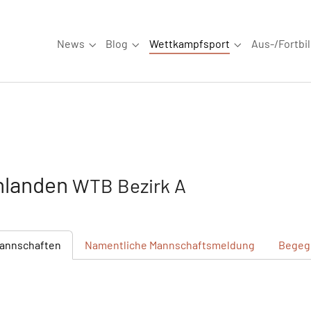
News
Blog
Wettkampfsport
Aus-/Fortbi
Submenu for "News"
Submenu for "Blog"
Submenu for "W
hlanden
WTB Bezirk A
annschaften
Namentliche
Mannschaftsmeldung
Begeg