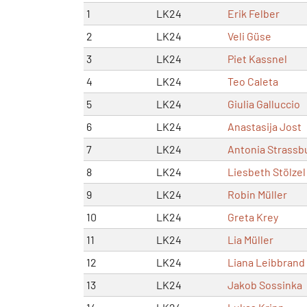
1
LK24
Erik Felber
2
LK24
Veli Güse
3
LK24
Piet Kassnel
4
LK24
Teo Caleta
5
LK24
Giulia Galluccio
6
LK24
Anastasija Jost
7
LK24
Antonia Strassb
8
LK24
Liesbeth Stölzel
9
LK24
Robin Müller
10
LK24
Greta Krey
11
LK24
Lia Müller
12
LK24
Liana Leibbrand
13
LK24
Jakob Sossinka