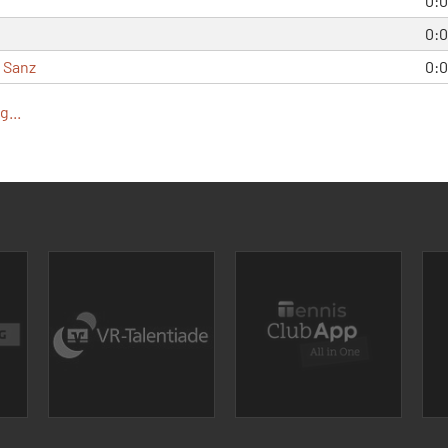
0:0
0:0
 Sanz
0:0
...