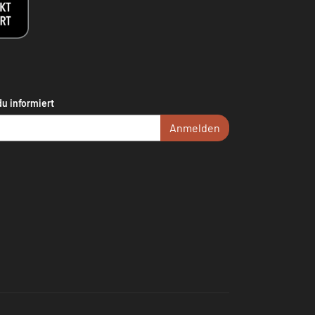
du informiert
Anmelden