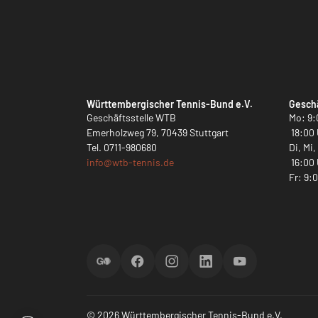
Württembergischer Tennis-Bund e.V.
Geschä
Geschäftsstelle WTB
Mo: 9:
Emerholzweg 79, 70439 Stuttgart
18:00 
Tel.
0711-980680
Di, Mi
info@
wtb-tennis.de
16:00 
Fr: 9:
ScoreGO
Facebook
Instagram
LinkedIn
YouTube
© 2026 Württembergischer Tennis-Bund e.V.