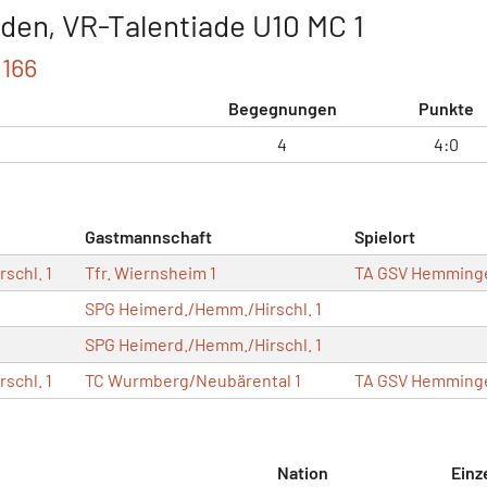
en, VR-Talentiade U10 MC 1
 166
Begegnungen
Punkte
4
4:0
Gastmannschaft
Spielort
schl. 1
Tfr. Wiernsheim 1
TA GSV Hemming
SPG Heimerd./Hemm./Hirschl. 1
SPG Heimerd./Hemm./Hirschl. 1
schl. 1
TC Wurmberg/Neubärental 1
TA GSV Hemming
Nation
Einz