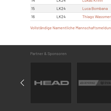
14
LK24
Lukas Krinn
15
LK24
Luca Bombana
16
LK24
Thiago Wassmer
Vollständige Namentliche Mannschaftsmeldung
Partner & Sponsoren