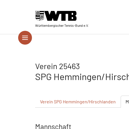
Skip to main navigation
Springe zum Seiteninhalt
Skip to page footer
Württembergischer Tennis-Bund e.V.
Verein 25463
SPG Hemmingen/Hirsc
Verein
SPG Hemmingen/Hirschlanden
M
Mannschaft