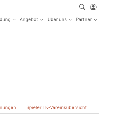
ldung
Angebot
Über uns
Partner
ettkampfsport"
Submenu for "Aus-/Fortbildung"
Submenu for "Angebot"
Submenu for "Über uns"
Submenu for "Partn
nungen
Spieler
LK-Vereinsübersicht