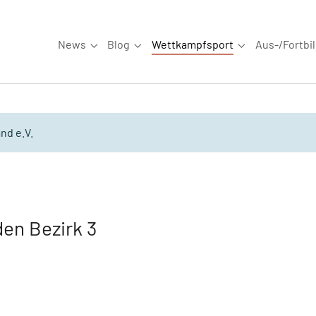
News
Blog
Wettkampfsport
Aus-/Fortbi
Submenu for "News"
Submenu for "Blog"
Submenu for "W
nd e.V.
en Bezirk 3