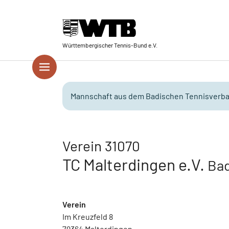
Skip to main navigation
Springe zum Seiteninhalt
Skip to page footer
Württembergischer Tennis-Bund e.V.
Mannschaft aus dem Badischen Tennisverba
Verein 31070
TC Malterdingen e.V.
Bad
Verein
Im Kreuzfeld 8
79364 Malterdingen