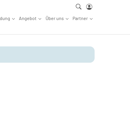
ldung
Angebot
Über uns
Partner
ettkampfsport"
Submenu for "Aus-/Fortbildung"
Submenu for "Angebot"
Submenu for "Über uns"
Submenu for "Partn