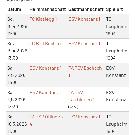
Datum
Heimmannschaft
Gastmannschaft
Spielort
Ma
So,
TC Kisslegg 1
ESV Konstanz 1
TC
19.4.2026
Laupheim
11:00
1904
So,
TC Bad Buchau 1
ESV Konstanz 1
TC
19.4.2026
Laupheim
13:30
1904
Sa,
ESV Konstanz 1
TA TSV Eschach
ESV
2.5.2026
1
Konstanz
11:00
Sa,
ESV Konstanz 1
TA TSV
ESV
2.5.2026
Laichingen 1
Konstanz
13:30
(w.o.)
Sa,
TA TSV Ötlingen
ESV Konstanz 1
TC
16.5.2026
4
Laupheim
11:00
1904