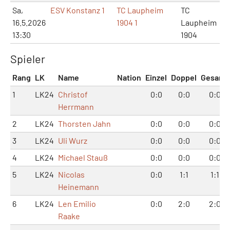
Sa,
ESV Konstanz 1
TC Laupheim
TC
16.5.2026
1904 1
Laupheim
13:30
1904
Spieler
Rang
LK
Name
Nation
Einzel
Doppel
Gesamt
1
LK24
Christof
0:0
0:0
0:0
Herrmann
2
LK24
Thorsten Jahn
0:0
0:0
0:0
3
LK24
Uli Wurz
0:0
0:0
0:0
4
LK24
Michael Stauß
0:0
0:0
0:0
5
LK24
Nicolas
0:0
1:1
1:1
Heinemann
6
LK24
Len Emilio
0:0
2:0
2:0
Raake