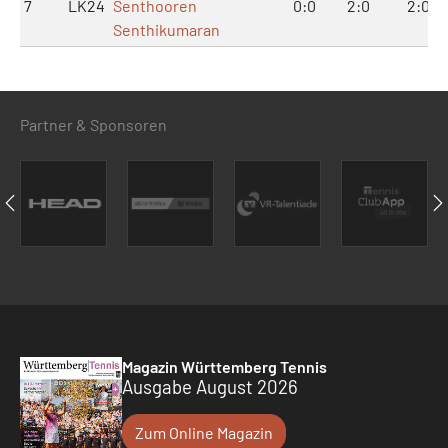
7
LK24
Senthooren
0:0
2:0
2:0
Senthikumaran
Partner & Sponsoren
Magazin Württemberg Tennis
Ausgabe August 2026
Zum Online Magazin