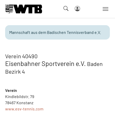
Skip to main navigation
Springe zum Seiteninhalt
Skip to page footer
Mannschaft aus dem Badischen Tennisverband e.V.
Verein 40490
Eisenbahner Sportverein e.V.
Baden
Bezirk 4
Verein
Kindlebildstr. 79
78467 Konstanz
www.esv-tennis.com