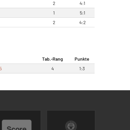
2
4:1
1
5:1
2
4:2
Tab.-Rang
Punkte
5
4
1:3