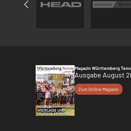
Magazin Württemberg Tenn
Ausgabe August 2
Zum Online Magazin