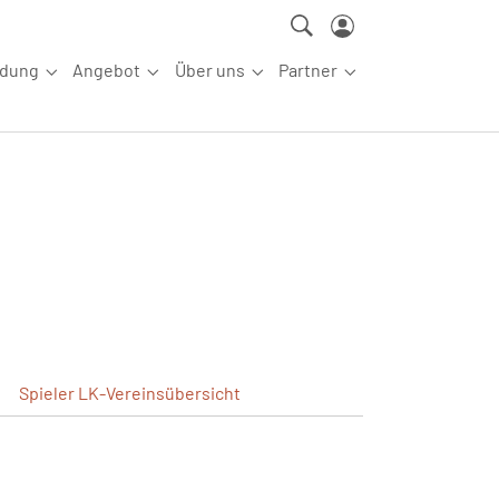
ldung
Angebot
Über uns
Partner
ettkampfsport"
Submenu for "Aus-/Fortbildung"
Submenu for "Angebot"
Submenu for "Über uns"
Submenu for "Partn
Spieler
LK-Vereinsübersicht