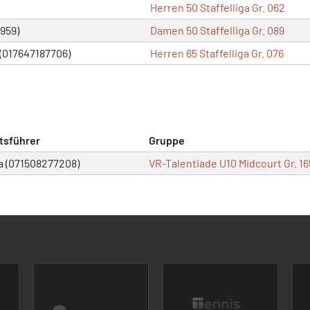
Herren 50 Staffelliga Gr. 062
959)
Damen 50 Staffelliga Gr. 089
 (017647187706)
Herren 65 Staffelliga Gr. 076
tsführer
Gruppe
a (071508277208)
VR-Talentiade U10 Midcourt Gr. 16