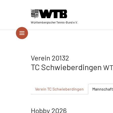
Skip to main navigation
Springe zum Seiteninhalt
Skip to page footer
Württembergischer Tennis-Bund e.V.
Verein 20132
TC Schwieberdingen
WT
Verein
TC Schwieberdingen
Mannschaf
Hobby 2026