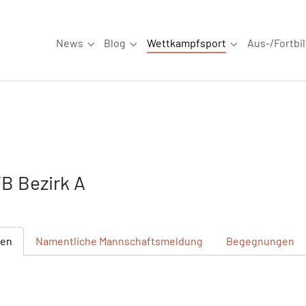
News
Blog
Wettkampfsport
Aus-/Fortbi
Submenu for "News"
Submenu for "Blog"
Submenu for "W
B Bezirk A
ten
Namentliche
Mannschaftsmeldung
Begegnungen