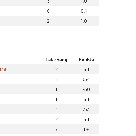
3
1:0
8
0:1
2
1:0
Tab.-Rang
Punkte
139
2
5:1
5
0:4
1
4:0
1
5:1
4
3:3
2
5:1
7
1:6