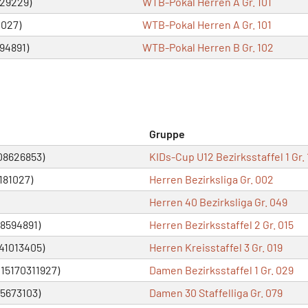
029229)
WTB-Pokal Herren A Gr. 101
1027)
WTB-Pokal Herren A Gr. 101
94891)
WTB-Pokal Herren B Gr. 102
Gruppe
08626853)
KIDs-Cup U12 Bezirksstaffel 1 Gr. 
181027)
Herren Bezirksliga Gr. 002
Herren 40 Bezirksliga Gr. 049
08594891)
Herren Bezirksstaffel 2 Gr. 015
 41013405)
Herren Kreisstaffel 3 Gr. 019
015170311927)
Damen Bezirksstaffel 1 Gr. 029
75673103)
Damen 30 Staffelliga Gr. 079