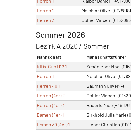
Herren 1
Klaiber Daniel (+491799
Herren 2
Melchior Oliver (0178818
Herren 3
Gohier Vincent (0152085
Sommer 2026
Bezirk A 2026 / Sommer
Mannschaft
Mannschaftsführer
KIDs-Cup U12 1
Schönleber Noel (016
Herren 1
Melchior Oliver (01788
Herren 40 1
Baumann Oliver (-)
Herren (4er) 2
Gohier Vincent (0152
Herren (4er) 3
Bäuerle Nico (+49 176
Damen (4er) 1
Birkhold Julia Marie (
Damen 30 (4er) 1
Hieber Christina (017