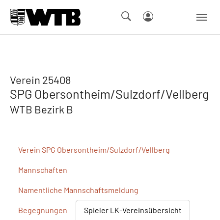
Skip to main navigation
Springe zum Seiteninhalt
Skip to page footer
Verein 25408
SPG Obersontheim/Sulzdorf/Vellberg
WTB Bezirk B
Verein
SPG Obersontheim/Sulzdorf/Vellberg
Mannschaften
Namentliche
Mannschaftsmeldung
Begegnungen
Spieler
LK-Vereinsübersicht