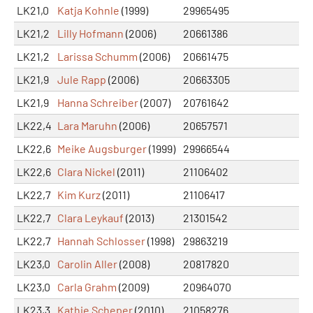
LK21,0
Katja Kohnle
(1999)
29965495
LK21,2
Lilly Hofmann
(2006)
20661386
LK21,2
Larissa Schumm
(2006)
20661475
LK21,9
Jule Rapp
(2006)
20663305
LK21,9
Hanna Schreiber
(2007)
20761642
LK22,4
Lara Maruhn
(2006)
20657571
LK22,6
Meike Augsburger
(1999)
29966544
LK22,6
Clara Nickel
(2011)
21106402
LK22,7
Kim Kurz
(2011)
21106417
LK22,7
Clara Leykauf
(2013)
21301542
LK22,7
Hannah Schlosser
(1998)
29863219
LK23,0
Carolin Aller
(2008)
20817820
LK23,0
Carla Grahm
(2009)
20964070
LK23,3
Kathie Scheper
(2010)
21058276