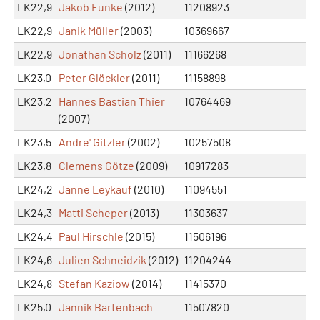
LK22,9
Jakob Funke
(2012)
11208923
LK22,9
Janik Müller
(2003)
10369667
LK22,9
Jonathan Scholz
(2011)
11166268
LK23,0
Peter Glöckler
(2011)
11158898
LK23,2
Hannes Bastian Thier
10764469
(2007)
LK23,5
Andre' Gitzler
(2002)
10257508
LK23,8
Clemens Götze
(2009)
10917283
LK24,2
Janne Leykauf
(2010)
11094551
LK24,3
Matti Scheper
(2013)
11303637
LK24,4
Paul Hirschle
(2015)
11506196
LK24,6
Julien Schneidzik
(2012)
11204244
LK24,8
Stefan Kaziow
(2014)
11415370
LK25,0
Jannik Bartenbach
11507820