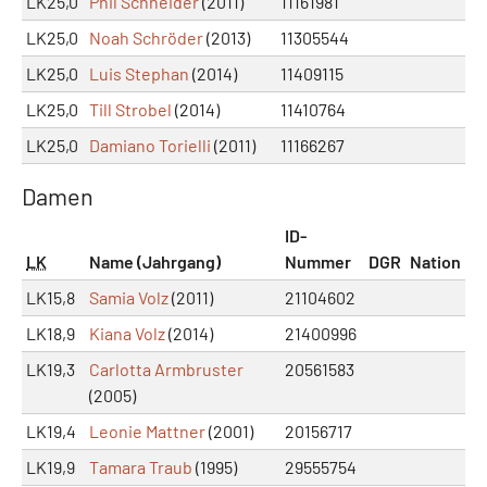
LK25,0
Phil Schneider
(2011)
11161981
LK25,0
Noah Schröder
(2013)
11305544
LK25,0
Luis Stephan
(2014)
11409115
LK25,0
Till Strobel
(2014)
11410764
LK25,0
Damiano Torielli
(2011)
11166267
Damen
ID-
LK
Name (Jahrgang)
Nummer
DGR
Nation
LK15,8
Samia Volz
(2011)
21104602
LK18,9
Kiana Volz
(2014)
21400996
LK19,3
Carlotta Armbruster
20561583
(2005)
LK19,4
Leonie Mattner
(2001)
20156717
LK19,9
Tamara Traub
(1995)
29555754