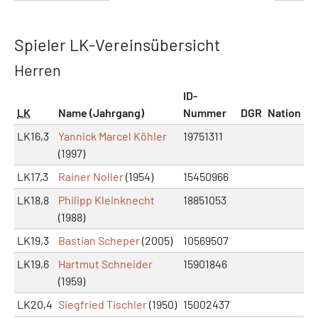
Spieler LK-Vereinsübersicht
Herren
ID-
LK
Name (Jahrgang)
Nummer
DGR
Nation
LK16,3
Yannick Marcel Köhler
19751311
(1997)
LK17,3
Rainer Noller
(1954)
15450966
LK18,8
Philipp Kleinknecht
18851053
(1988)
LK19,3
Bastian Scheper
(2005)
10569507
LK19,6
Hartmut Schneider
15901846
(1959)
LK20,4
Siegfried Tischler
(1950)
15002437