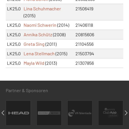
LK25,0
Lina Schuhmacher
21506419
(2015)
LK25,0
Naomi Schwerin
(2014)
21406118
LK25,0
Annika Schütz
(2008)
20815606
LK25,0
Greta Sing
(2011)
21104556
LK25,0
Lena Stellmach
(2015)
21503794
LK25,0
Mayla Wild
(2013)
21307856
Partner & Sponsoren