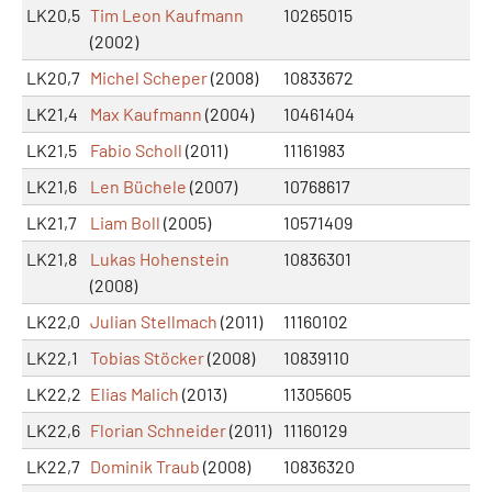
LK20,5
Tim Leon Kaufmann
10265015
(2002)
LK20,7
Michel Scheper
(2008)
10833672
LK21,4
Max Kaufmann
(2004)
10461404
LK21,5
Fabio Scholl
(2011)
11161983
LK21,6
Len Büchele
(2007)
10768617
LK21,7
Liam Boll
(2005)
10571409
LK21,8
Lukas Hohenstein
10836301
(2008)
LK22,0
Julian Stellmach
(2011)
11160102
LK22,1
Tobias Stöcker
(2008)
10839110
LK22,2
Elias Malich
(2013)
11305605
LK22,6
Florian Schneider
(2011)
11160129
LK22,7
Dominik Traub
(2008)
10836320