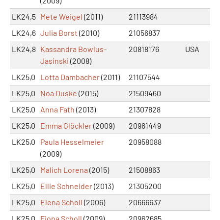
(2009)
LK24,5
Mete Weigel
(2011)
21113984
LK24,6
Julia Borst
(2010)
21056837
LK24,8
Kassandra Bowlus-
20818176
USA
Jasinski
(2008)
LK25,0
Lotta Dambacher
(2011)
21107544
LK25,0
Noa Duske
(2015)
21509460
LK25,0
Anna Fath
(2013)
21307828
LK25,0
Emma Glöckler
(2009)
20961449
LK25,0
Paula Hesselmeier
20958088
(2009)
LK25,0
Malich Lorena
(2015)
21508863
LK25,0
Ellie Schneider
(2013)
21305200
LK25,0
Elena Scholl
(2006)
20666637
LK25,0
Fiona Scholl
(2009)
20962685