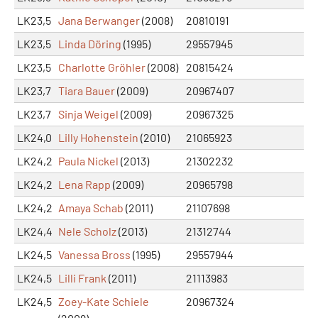
LK23,5
Jana Berwanger
(2008)
20810191
LK23,5
Linda Döring
(1995)
29557945
LK23,5
Charlotte Gröhler
(2008)
20815424
LK23,7
Tiara Bauer
(2009)
20967407
LK23,7
Sinja Weigel
(2009)
20967325
LK24,0
Lilly Hohenstein
(2010)
21065923
LK24,2
Paula Nickel
(2013)
21302232
LK24,2
Lena Rapp
(2009)
20965798
LK24,2
Amaya Schab
(2011)
21107698
LK24,4
Nele Scholz
(2013)
21312744
LK24,5
Vanessa Bross
(1995)
29557944
LK24,5
Lilli Frank
(2011)
21113983
LK24,5
Zoey-Kate Schiele
20967324