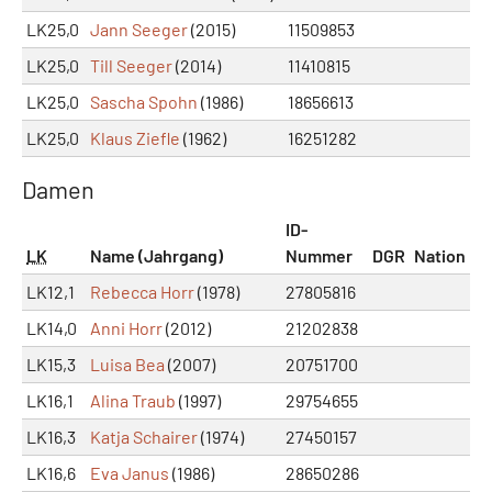
LK25,0
Jann Seeger
(2015)
11509853
LK25,0
Till Seeger
(2014)
11410815
LK25,0
Sascha Spohn
(1986)
18656613
LK25,0
Klaus Ziefle
(1962)
16251282
Damen
ID-
LK
Name (Jahrgang)
Nummer
DGR
Nation
LK12,1
Rebecca Horr
(1978)
27805816
LK14,0
Anni Horr
(2012)
21202838
LK15,3
Luisa Bea
(2007)
20751700
LK16,1
Alina Traub
(1997)
29754655
LK16,3
Katja Schairer
(1974)
27450157
LK16,6
Eva Janus
(1986)
28650286