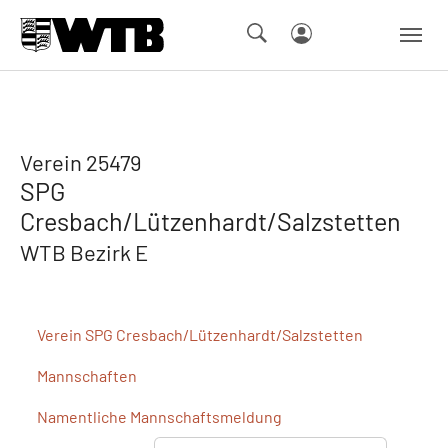
Skip to main navigation
Springe zum Seiteninhalt
Skip to page footer
Verein 25479
SPG
Cresbach/Lützenhardt/Salzstetten
WTB Bezirk E
Verein
SPG Cresbach/Lützenhardt/Salzstetten
Mannschaften
Namentliche
Mannschaftsmeldung