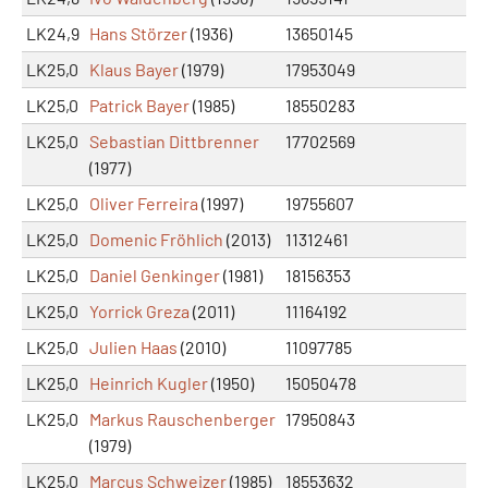
LK24,9
Hans Störzer
(1936)
13650145
LK25,0
Klaus Bayer
(1979)
17953049
LK25,0
Patrick Bayer
(1985)
18550283
LK25,0
Sebastian Dittbrenner
17702569
(1977)
LK25,0
Oliver Ferreira
(1997)
19755607
LK25,0
Domenic Fröhlich
(2013)
11312461
LK25,0
Daniel Genkinger
(1981)
18156353
LK25,0
Yorrick Greza
(2011)
11164192
LK25,0
Julien Haas
(2010)
11097785
LK25,0
Heinrich Kugler
(1950)
15050478
LK25,0
Markus Rauschenberger
17950843
(1979)
LK25,0
Marcus Schweizer
(1985)
18553632