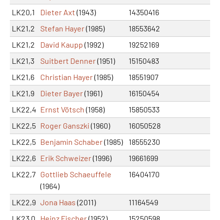
LK20,1
Dieter Axt
(1943)
14350416
LK21,2
Stefan Hayer
(1985)
18553642
LK21,2
David Kaupp
(1992)
19252169
LK21,3
Suitbert Denner
(1951)
15150483
LK21,6
Christian Hayer
(1985)
18551907
LK21,9
Dieter Bayer
(1961)
16150454
LK22,4
Ernst Vötsch
(1958)
15850533
LK22,5
Roger Ganszki
(1960)
16050528
LK22,5
Benjamin Schaber
(1985)
18555230
LK22,6
Erik Schweizer
(1996)
19661699
LK22,7
Gottlieb Schaeuffele
16404170
(1964)
LK22,9
Jona Haas
(2011)
11164549
LK23,0
Heinz Fischer
(1952)
15250598