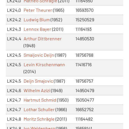
LK24,0
Matheo Schrägle
(2011)
11164550
LK24,0
Peter Theurer
(1965)
16593570
LK24,2
Ludwig Blum
(1952)
15250529
LK24,3
Lennox Bayer
(2011)
11164193
LK24,4
Arthur Dittbrenner
14850530
(1948)
LK24,5
Smaijovic Deijn
(1987)
18756768
LK24,5
Levin Kirschenmann
11416716
(2014)
LK24,5
Deijn Smajovic
(1987)
18756757
LK24,6
Wilhelm Azizi
(1949)
14950479
LK24,7
Hartmut Schmid
(1950)
15050477
LK24,7
Lothar Schuller
(1966)
16652752
LK24,8
Moritz Schrägle
(2011)
11164482
LK24,8
Ivo Waldenberg
(1956)
15659141