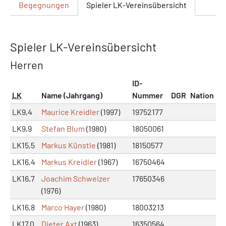
Begegnungen
Spieler
LK-Vereinsübersicht
Spieler LK-Vereinsübersicht
Herren
ID-
LK
Name (Jahrgang)
Nummer
DGR
Nation
LK9,4
Maurice Kreidler
(1997)
19752177
LK9,9
Stefan Blum
(1980)
18050061
LK15,5
Markus Künstle
(1981)
18150577
LK16,4
Markus Kreidler
(1967)
16750464
LK16,7
Joachim Schweizer
17650346
(1976)
LK16,8
Marco Hayer
(1980)
18003213
LK17,0
Dieter Axt
(1963)
16350564