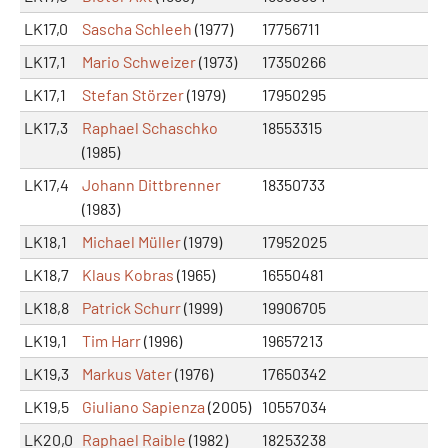
LK17,0
Sascha Schleeh
(1977)
17756711
LK17,1
Mario Schweizer
(1973)
17350266
LK17,1
Stefan Störzer
(1979)
17950295
LK17,3
Raphael Schaschko
18553315
(1985)
LK17,4
Johann Dittbrenner
18350733
(1983)
LK18,1
Michael Müller
(1979)
17952025
LK18,7
Klaus Kobras
(1965)
16550481
LK18,8
Patrick Schurr
(1999)
19906705
LK19,1
Tim Harr
(1996)
19657213
LK19,3
Markus Vater
(1976)
17650342
LK19,5
Giuliano Sapienza
(2005)
10557034
LK20,0
Raphael Raible
(1982)
18253238