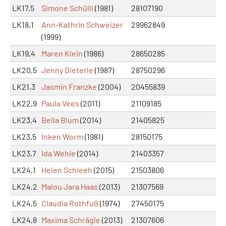
LK17,5
Simone Schülli
(1981)
28107190
LK18,1
Ann-Kathrin Schweizer
29962849
(1999)
LK19,4
Maren Klein
(1986)
28650285
LK20,5
Jenny Dieterle
(1987)
28750296
LK21,3
Jasmin Franzke
(2004)
20455839
LK22,9
Paula Vees
(2011)
21109185
LK23,4
Bella Blum
(2014)
21405825
LK23,5
Inken Worm
(1981)
28150175
LK23,7
Ida Wehle
(2014)
21403357
LK24,1
Helen Schleeh
(2015)
21503806
LK24,2
Malou Jara Haas
(2013)
21307569
LK24,5
Claudia Rothfuß
(1974)
27450175
LK24,8
Maxima Schrägle
(2013)
21307606