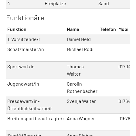
4
Freiplätze
Sand
Funktionäre
Funktion
Name
Telefon
Mobil
1. Vorsitzende/r
Daniel Held
Schatzmeister/in
Michael Rodi
Sportwart/in
Thomas
0170461
Walter
Jugendwart/in
Carolin
Rothenbacher
Pressewart/in-
Svenja Walter
0176419
Öffentlichkeitsarbeit
Breitensportbeauftragte/r
Anna Wagner
0157815
Schriftführer/in
Anna Rieber