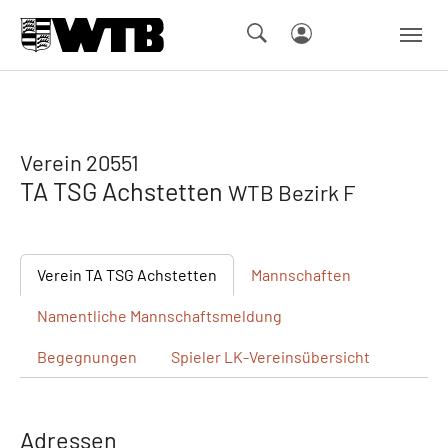
Skip to main navigation
Springe zum Seiteninhalt
Skip to page footer
Verein 20551
TA TSG Achstetten
WTB Bezirk F
Verein
TA TSG Achstetten
Mannschaften
Namentliche
Mannschaftsmeldung
Begegnungen
Spieler
LK-Vereinsübersicht
Adressen