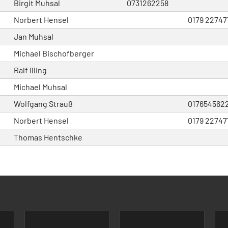
Birgit Muhsal
0731262258
Norbert Hensel
0179 22747
Jan Muhsal
Michael Bischofberger
Ralf Illing
Michael Muhsal
Wolfgang Strauß
017654562
Norbert Hensel
0179 22747
Thomas Hentschke