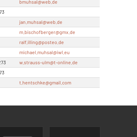
bmuhsal@
web.de
73
jan.muhsal@
web.de
m.bischofberger@
gmx.de
ralf.illing@
posteo.de
michael.muhsal@
iwl.eu
273
w.strauss-ulm@
t-online.de
73
t.hentschke@
gmail.com