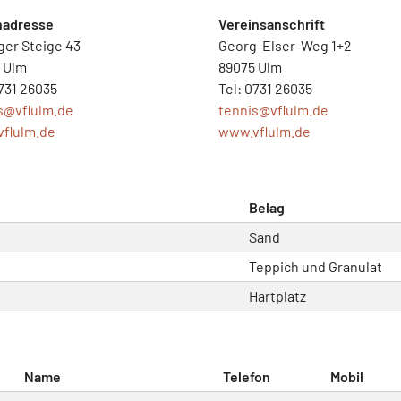
nadresse
Vereinsanschrift
ger Steige 43
Georg-Elser-Weg 1+2
 Ulm
89075 Ulm
0731 26035
Tel: 0731 26035
is@
vflulm.de
tennis@
vflulm.de
flulm.de
www.vflulm.de
Belag
Sand
Teppich und Granulat
Hartplatz
Name
Telefon
Mobil