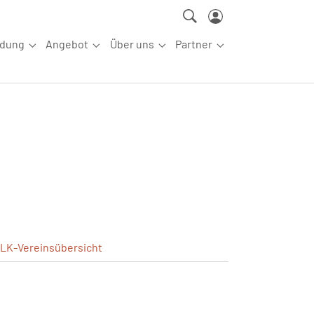
ldung
Angebot
Über uns
Partner
ettkampfsport"
Submenu for "Aus-/Fortbildung"
Submenu for "Angebot"
Submenu for "Über uns"
Submenu for "Partn
LK-Vereinsübersicht