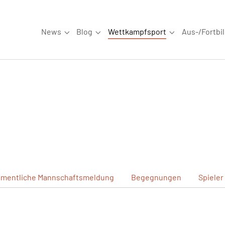
News
Blog
Wettkampfsport
Aus-/Fortbi
Submenu for "News"
Submenu for "Blog"
Submenu for "W
mentliche
Mannschaftsmeldung
Begegnungen
Spieler