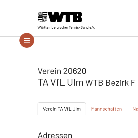
Skip to main navigation
Springe zum Seiteninhalt
Skip to page footer
Württembergischer Tennis-Bund e.V.
Verein 20620
TA VfL Ulm
WTB Bezirk F
Verein
TA VfL Ulm
Mannschaften
Na
Adressen