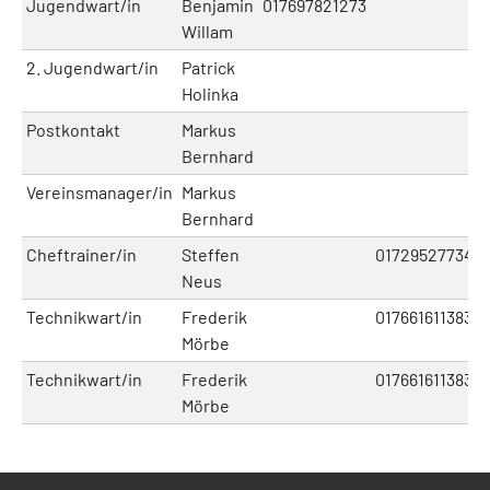
Jugendwart/in
Benjamin
017697821273
Willam
2. Jugendwart/in
Patrick
Holinka
Postkontakt
Markus
Bernhard
Vereinsmanager/in
Markus
Bernhard
Cheftrainer/in
Steffen
01729527734
Neus
Technikwart/in
Frederik
017661611383
Mörbe
Technikwart/in
Frederik
017661611383
Mörbe