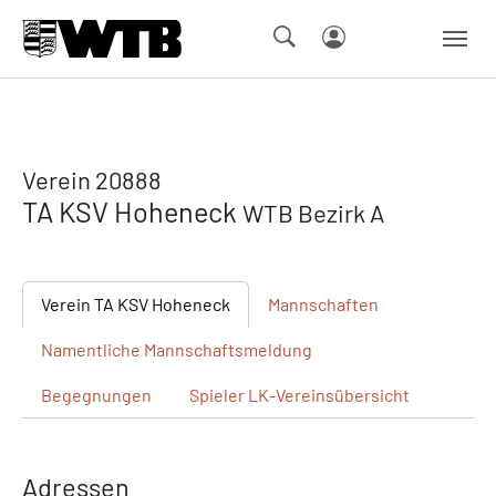
Skip to main navigation
Springe zum Seiteninhalt
Skip to page footer
Verein 20888
TA KSV Hoheneck
WTB Bezirk A
Verein
TA KSV Hoheneck
Mannschaften
Namentliche
Mannschaftsmeldung
Begegnungen
Spieler
LK-Vereinsübersicht
Adressen