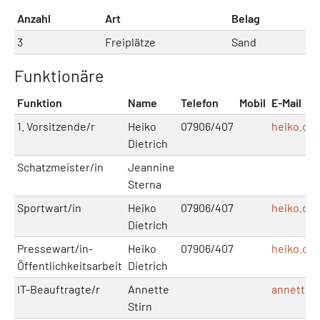
Anzahl
Art
Belag
3
Freiplätze
Sand
Funktionäre
Funktion
Name
Telefon
Mobil
E-Mail
1. Vorsitzende/r
Heiko
07906/407
heiko.die
Dietrich
Schatzmeister/in
Jeannine
Sterna
Sportwart/in
Heiko
07906/407
heiko.die
Dietrich
Pressewart/in-
Heiko
07906/407
heiko.die
Öffentlichkeitsarbeit
Dietrich
IT-Beauftragte/r
Annette
annette.
Stirn