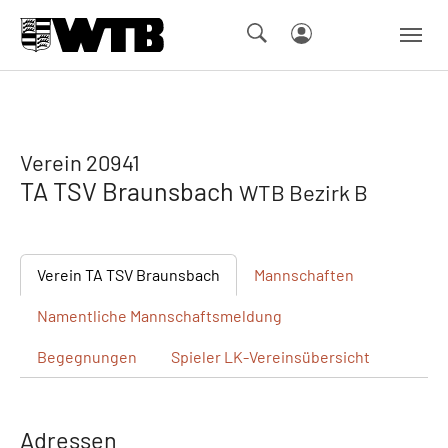
Skip to main navigation
Springe zum Seiteninhalt
Skip to page footer
Verein 20941
TA TSV Braunsbach
WTB Bezirk B
Verein
TA TSV Braunsbach
Mannschaften
Namentliche
Mannschaftsmeldung
Begegnungen
Spieler
LK-Vereinsübersicht
Adressen