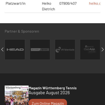
Platzwart/in
Heiko
07906/407
heiko.die
Dietrich
Partner & Sponsoren
Magazin Württemberg Tennis
Ausgabe August 2026
Zum Online Magazin