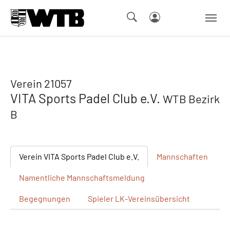
Skip to main navigation
Springe zum Seiteninhalt
Skip to page footer
Verein 21057
VITA Sports Padel Club e.V.
WTB Bezirk
B
Verein
VITA Sports Padel Club e.V.
Mannschaften
Namentliche
Mannschaftsmeldung
Begegnungen
Spieler
LK-Vereinsübersicht