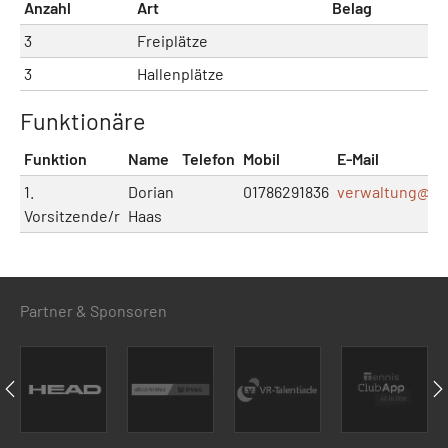
Anzahl
Art
Belag
3
Freiplätze
3
Hallenplätze
Funktionäre
Funktion
Name
Telefon
Mobil
E-Mail
1.
Dorian
01786291836
verwaltung@
vi
Vorsitzende/r
Haas
Partner & Sponsoren