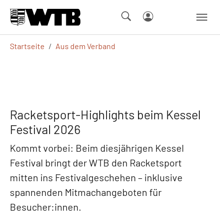
Skip to main navigation
Springe zum Seiteninhalt
Skip to page footer
Sie sind hier:
Startseite
Aus dem Verband
Racketsport-Highlights beim Kessel
Festival 2026
Kommt vorbei: Beim diesjährigen Kessel
Festival bringt der WTB den Racketsport
mitten ins Festivalgeschehen – inklusive
spannenden Mitmachangeboten für
Besucher:innen.