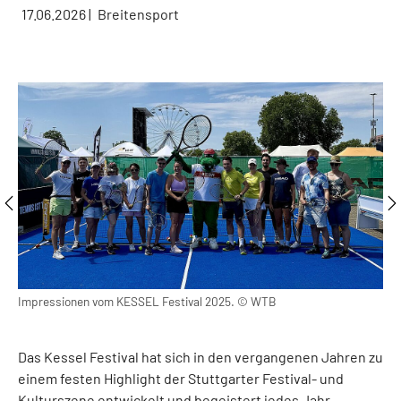
17.06.2026
|
Breitensport
Impressionen vom KESSEL Festival 2025. © WTB
Imp
Das Kessel Festival hat sich in den vergangenen Jahren zu
einem festen Highlight der Stuttgarter Festival- und
Kulturszene entwickelt und begeistert jedes Jahr