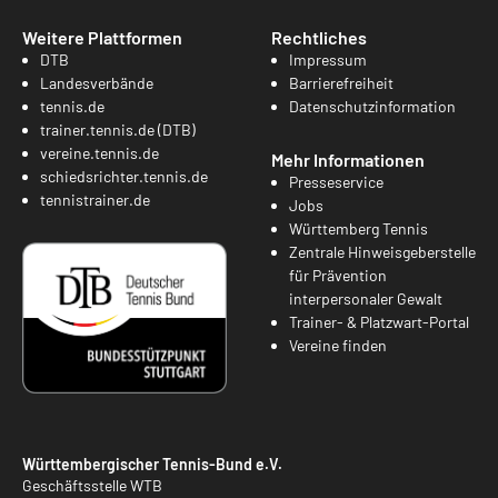
Weitere Plattformen
Rechtliches
DTB
Impressum
Landesverbände
Barrierefreiheit
tennis.de
Datenschutzinformation
trainer.tennis.de (DTB)
vereine.tennis.de
Mehr Informationen
schiedsrichter.tennis.de
Presseservice
tennistrainer.de
Jobs
Württemberg Tennis
Zentrale Hinweisgeberstelle
für Prävention
interpersonaler Gewalt
Trainer- & Platzwart-Portal
Vereine finden
Württembergischer Tennis-Bund e.V.
Geschäftsstelle WTB