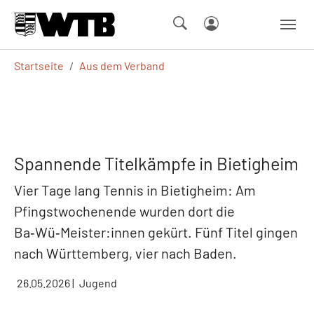
Skip to main navigation
Springe zum Seiteninhalt
Skip to page footer
Sie sind hier:
Startseite
Aus dem Verband
Spannende Titelkämpfe in Bietigheim
Vier Tage lang Tennis in Bietigheim: Am
Pfingstwochenende wurden dort die
Ba‑Wü‑Meister:innen gekürt. Fünf Titel gingen
nach Württemberg, vier nach Baden.
26.05.2026
|
Jugend