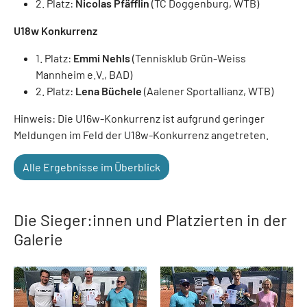
2. Platz:
Nicolas Pfäfflin
(TC Doggenburg, WTB)
U18w Konkurrenz
1. Platz:
Emmi Nehls
(Tennisklub Grün-Weiss
Mannheim e.V., BAD)
2. Platz:
Lena Büchele
(Aalener Sportallianz, WTB)
Hinweis: Die U16w-Konkurrenz ist aufgrund geringer
Meldungen im Feld der U18w-Konkurrenz angetreten.
Alle Ergebnisse im Überblick
Die Sieger:innen und Platzierten in der
Galerie
Show larger version
Show larger version