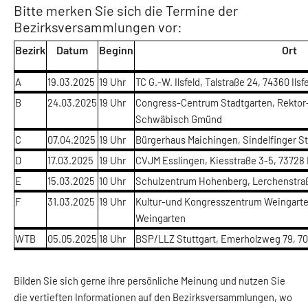
Bitte merken Sie sich die Termine der
Bezirksversammlungen vor:
Bezirk
Datum
Beginn
Ort
A
19.03.2025
19 Uhr
TC G.-W. Ilsfeld, Talstraße 24, 74360 Ilsf
B
24.03.2025
19 Uhr
Congress-Centrum Stadtgarten, Rektor-
Schwäbisch Gmünd
C
07.04.2025
19 Uhr
Bürgerhaus Maichingen, Sindelfinger St
D
17.03.2025
19 Uhr
CVJM Esslingen, Kiesstraße 3-5, 73728
E
15.03.2025
10 Uhr
Schulzentrum Hohenberg, Lerchenstraß
F
31.03.2025
19 Uhr
Kultur-und Kongresszentrum Weingarten
Weingarten
WTB
05.05.2025
18 Uhr
BSP/LLZ Stuttgart, Emerholzweg 79, 70
Bilden Sie sich gerne ihre persönliche Meinung und nutzen Sie
die vertieften Informationen auf den Bezirksversammlungen, wo