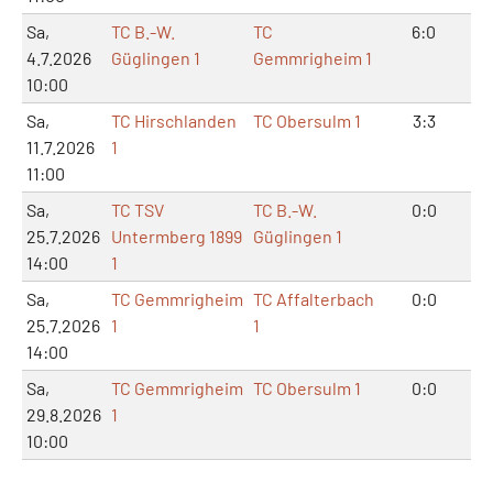
Sa,
TC B.-W.
TC
6:0
12
4.7.2026
Güglingen 1
Gemmrigheim 1
10:00
Sa,
TC Hirschlanden
TC Obersulm 1
3:3
7:
11.7.2026
1
11:00
Sa,
TC TSV
TC B.-W.
0:0
0:
25.7.2026
Untermberg 1899
Güglingen 1
14:00
1
Sa,
TC Gemmrigheim
TC Affalterbach
0:0
0:
25.7.2026
1
1
14:00
Sa,
TC Gemmrigheim
TC Obersulm 1
0:0
0:
29.8.2026
1
10:00