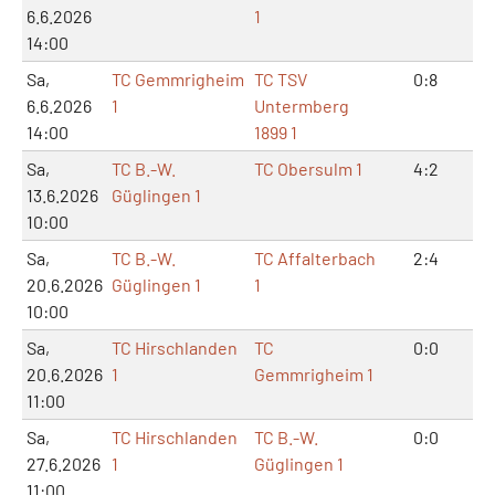
6.6.2026
1
14:00
Sa,
TC Gemmrigheim
TC TSV
0:8
0:
6.6.2026
1
Untermberg
14:00
1899 1
Sa,
TC B.-W.
TC Obersulm 1
4:2
9:
13.6.2026
Güglingen 1
10:00
Sa,
TC B.-W.
TC Affalterbach
2:4
5:
20.6.2026
Güglingen 1
1
10:00
Sa,
TC Hirschlanden
TC
0:0
0:
20.6.2026
1
Gemmrigheim 1
11:00
Sa,
TC Hirschlanden
TC B.-W.
0:0
0:
27.6.2026
1
Güglingen 1
11:00