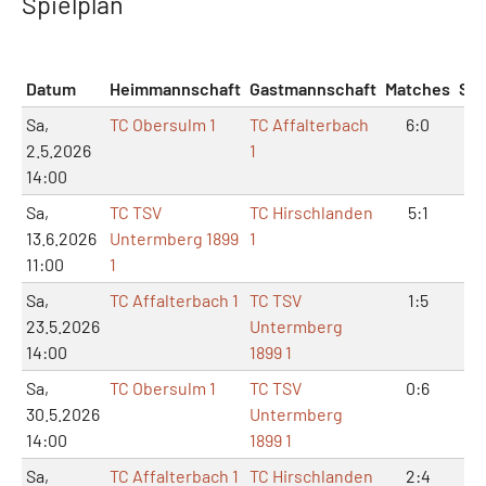
Spielplan
Datum
Heimmannschaft
Gastmannschaft
Matches
Sät
Sa,
TC Obersulm 1
TC Affalterbach
6:0
12
2.5.2026
1
14:00
Sa,
TC TSV
TC Hirschlanden
5:1
11
13.6.2026
Untermberg 1899
1
11:00
1
Sa,
TC Affalterbach 1
TC TSV
1:5
4:
23.5.2026
Untermberg
14:00
1899 1
Sa,
TC Obersulm 1
TC TSV
0:6
1:
30.5.2026
Untermberg
14:00
1899 1
Sa,
TC Affalterbach 1
TC Hirschlanden
2:4
6: