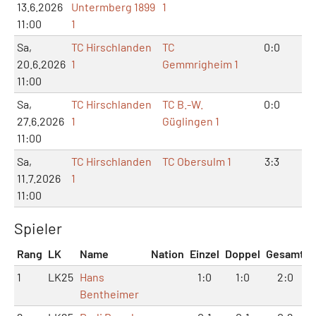
13.6.2026
Untermberg 1899
1
11:00
1
Sa,
TC Hirschlanden
TC
0:0
0:
20.6.2026
1
Gemmrigheim 1
11:00
Sa,
TC Hirschlanden
TC B.-W.
0:0
0:
27.6.2026
1
Güglingen 1
11:00
Sa,
TC Hirschlanden
TC Obersulm 1
3:3
7:
11.7.2026
1
11:00
Spieler
Rang
LK
Name
Nation
Einzel
Doppel
Gesamt
1
LK25
Hans
1:0
1:0
2:0
Bentheimer