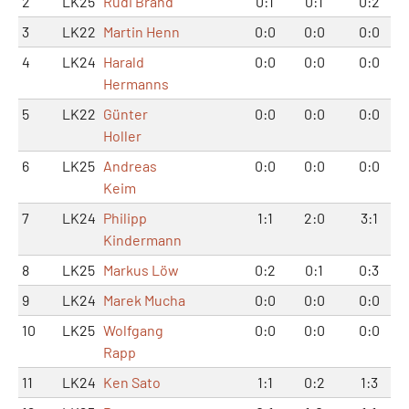
2
LK25
Rudi Brand
0:1
0:1
0:2
3
LK22
Martin Henn
0:0
0:0
0:0
4
LK24
Harald
0:0
0:0
0:0
Hermanns
5
LK22
Günter
0:0
0:0
0:0
Holler
6
LK25
Andreas
0:0
0:0
0:0
Keim
7
LK24
Philipp
1:1
2:0
3:1
Kindermann
8
LK25
Markus Löw
0:2
0:1
0:3
9
LK24
Marek Mucha
0:0
0:0
0:0
10
LK25
Wolfgang
0:0
0:0
0:0
Rapp
11
LK24
Ken Sato
1:1
0:2
1:3