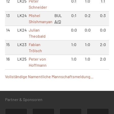
12
LK25
Peter
0:1
1:0
1:1
Schneider
13
LK24
Mishel
BUL
0:1
0:2
0:3
Shishmanyan
A/D
14
LK24
Julian
0:0
0:0
0:0
Theobald
15
LK23
Fabian
1:0
1:0
2:0
Trölsch
16
LK25
Peter von
1:0
1:0
2:0
Hoffmann
Vollständige Namentliche Mannschaftsmeldung...
Partner & Sponsoren