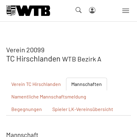
Skip to main navigation
Springe zum Seiteninhalt
Skip to page footer
Verein 20099
TC Hirschlanden
WTB Bezirk A
Verein
TC Hirschlanden
Mannschaften
Namentliche
Mannschaftsmeldung
Begegnungen
Spieler
LK-Vereinsübersicht
Mannschaft