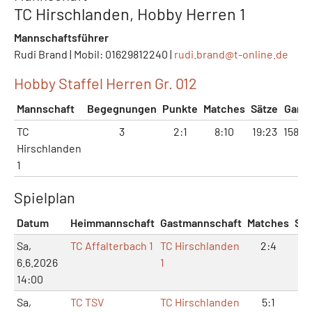
TC Hirschlanden, Hobby Herren 1
Mannschaftsführer
Rudi Brand | Mobil: 01629812240 |
rudi.brand@
t-online.de
Hobby Staffel Herren Gr. 012
Mannschaft
Begegnungen
Punkte
Matches
Sätze
Game
TC
3
2:1
8:10
19:23
158:1
Hirschlanden
1
Spielplan
Datum
Heimmannschaft
Gastmannschaft
Matches
Sät
Sa,
TC Affalterbach 1
TC Hirschlanden
2:4
6:
6.6.2026
1
14:00
Sa,
TC TSV
TC Hirschlanden
5:1
11