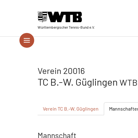
Skip to main navigation
Springe zum Seiteninhalt
Skip to page footer
Württembergischer Tennis-Bund e.V.
Verein 20016
TC B.-W. Güglingen
WTB 
Verein
TC B.-W. Güglingen
Mannschafte
Mannschaft