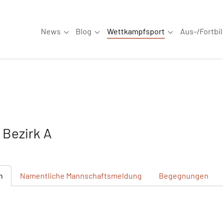
News
Blog
Wettkampfsport
Aus-/Fortbi
Submenu for "News"
Submenu for "Blog"
Submenu for "W
Bezirk A
n
Namentliche
Mannschaftsmeldung
Begegnungen