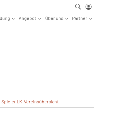
ldung
Angebot
Über uns
Partner
ettkampfsport"
Submenu for "Aus-/Fortbildung"
Submenu for "Angebot"
Submenu for "Über uns"
Submenu for "Partn
Spieler
LK-Vereinsübersicht