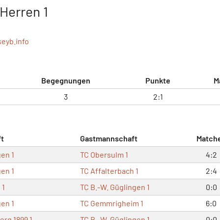
Herren 1
seyb.info
Begegnungen
Punkte
M
3
2:1
t
Gastmannschaft
Match
gen 1
TC Obersulm 1
4:2
gen 1
TC Affalterbach 1
2:4
 1
TC B.-W. Güglingen 1
0:0
gen 1
TC Gemmrigheim 1
6:0
rg 1899 1
TC B.-W. Güglingen 1
0:0