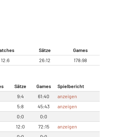
atches
Sätze
Games
12:6
26:12
178:98
es
Sätze
Games
Spielbericht
9:4
61:40
anzeigen
5:8
45:43
anzeigen
0:0
0:0
12:0
72:15
anzeigen
0:0
0:0