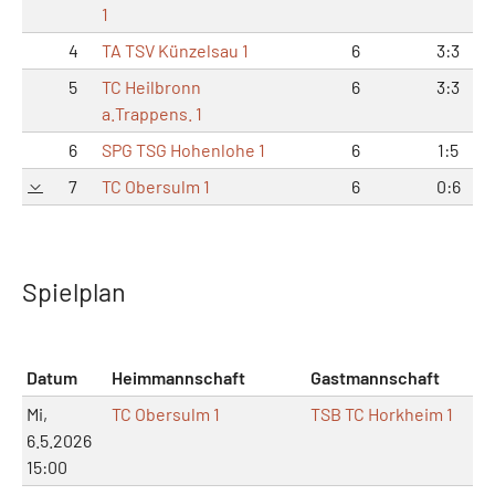
1
4
TA TSV Künzelsau 1
6
3:3
5
TC Heilbronn
6
3:3
a.Trappens. 1
6
SPG TSG Hohenlohe 1
6
1:5
7
TC Obersulm 1
6
0:6
Spielplan
Datum
Heimmannschaft
Gastmannschaft
Mi,
TC Obersulm 1
TSB TC Horkheim 1
6.5.2026
15:00