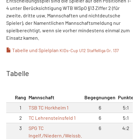
Entscheidungsspiel sind die Spieler auf den Positionen 1-
4 unter Berücksichtigung WTB WSpO §13 Ziffer 2 (für
zweite, dritte usw. Mannschaften und nichtdeutsche
Spieler), der Namentlichen Mannschaftsmeldung nur
spielberechtigt, wenn sie vorher mindestens einmal zum
Einsatz kamen.
Tabelle und Spielplan
KIDs-Cup U12 Staffelliga Gr. 137
Tabelle
Rang
Mannschaft
Begegnungen
Punkte
M
1
TSB TC Horkheim 1
6
5:1
2
TC Lehrensteinsfeld 1
6
5:1
3
SPG TC
6
4:2
Ingelf./Niedern./Weissb.