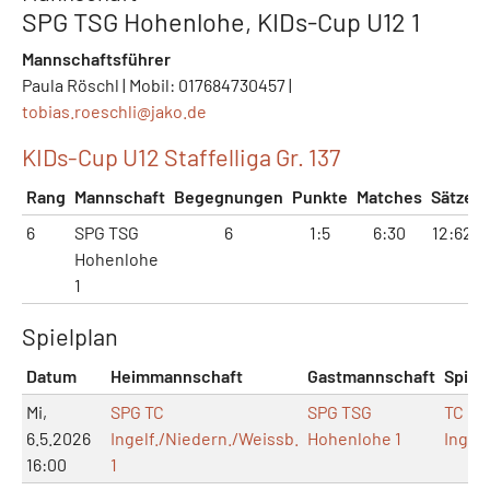
SPG TSG Hohenlohe, KIDs-Cup U12 1
Mannschaftsführer
Paula Röschl | Mobil: 017684730457 |
tobias.roeschli@
jako.de
KIDs-Cup U12 Staffelliga Gr. 137
Rang
Mannschaft
Begegnungen
Punkte
Matches
Sätze
6
SPG TSG
6
1:5
6:30
12:62
Hohenlohe
1
Spielplan
Datum
Heimmannschaft
Gastmannschaft
Spielo
Mi,
SPG TC
SPG TSG
TC
6.5.2026
Ingelf./Niedern./Weissb.
Hohenlohe 1
Ingel
16:00
1