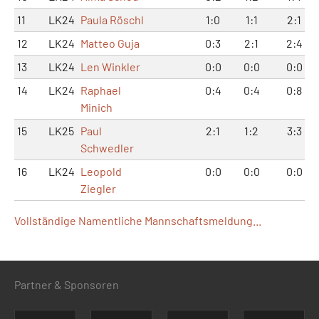
11
LK24
Paula Röschl
1:0
1:1
2:1
12
LK24
Matteo Guja
0:3
2:1
2:4
13
LK24
Len Winkler
0:0
0:0
0:0
14
LK24
Raphael
0:4
0:4
0:8
Minich
15
LK25
Paul
2:1
1:2
3:3
Schwedler
16
LK24
Leopold
0:0
0:0
0:0
Ziegler
Vollständige Namentliche Mannschaftsmeldung...
Partner & Sponsoren