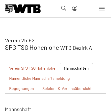
Skip to main navigation
Springe zum Seiteninhalt
Skip to page footer
Verein 25192
SPG TSG Hohenlohe
WTB Bezirk A
Verein
SPG TSG Hohenlohe
Mannschaften
Namentliche
Mannschaftsmeldung
Begegnungen
Spieler
LK-Vereinsübersicht
Mannschaft