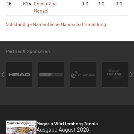
16
LK24
Emma-Zoe
0:0
0:0
0:0
Menzel
Vollständige Namentliche Mannschaftsmeldung...
Partner & Sponsoren
Magazin Württemberg Tennis
Ausgabe August 2026