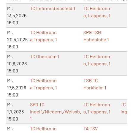
Mi,
TC Lehrensteinsfeld 1
TC Heilbronn
13.5.2026
a.Trappens. 1
16:00
Mi,
TC Heilbronn
SPG TSG
20.5.2026
a.Trappens. 1
Hohenlohe 1
16:00
Mi,
TC Obersulm 1
TC Heilbronn
10.6.2026
a.Trappens. 1
15:00
Mi,
TC Heilbronn
TSB TC
17.6.2026
a.Trappens. 1
Horkheim 1
15:00
Mi,
SPG TC
TC Heilbronn
TC
1.7.2026
Ingelf./Niedern./Weissb.
a.Trappens. 1
Ingel
15:00
1
Mi,
TC Heilbronn
TA TSV