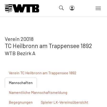
Skip to main navigation
Springe zum Seiteninhalt
Skip to page footer
Verein 20018
TC Heilbronn am Trappensee 1892
WTB Bezirk A
Verein
TC Heilbronn am Trappensee 1892
Mannschaften
Namentliche
Mannschaftsmeldung
Begegnungen
Spieler
LK-Vereinsübersicht