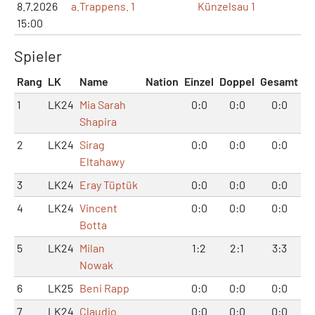
8.7.2026
a.Trappens. 1
Künzelsau 1
15:00
Spieler
Rang
LK
Name
Nation
Einzel
Doppel
Gesamt
1
LK24
Mia Sarah
0:0
0:0
0:0
Shapira
2
LK24
Sirag
0:0
0:0
0:0
Eltahawy
3
LK24
Eray Tüptük
0:0
0:0
0:0
4
LK24
Vincent
0:0
0:0
0:0
Botta
5
LK24
Milan
1:2
2:1
3:3
Nowak
6
LK25
Beni Rapp
0:0
0:0
0:0
7
LK24
Claudio
0:0
0:0
0:0