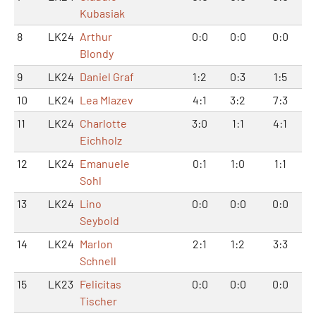
Kubasiak
8
LK24
Arthur
0:0
0:0
0:0
Blondy
9
LK24
Daniel Graf
1:2
0:3
1:5
10
LK24
Lea Mlazev
4:1
3:2
7:3
11
LK24
Charlotte
3:0
1:1
4:1
Eichholz
12
LK24
Emanuele
0:1
1:0
1:1
Sohl
13
LK24
Lino
0:0
0:0
0:0
Seybold
14
LK24
Marlon
2:1
1:2
3:3
Schnell
15
LK23
Felicitas
0:0
0:0
0:0
Tischer