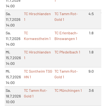
11.7.2026
1
14:00
Sa,
TC Hirschlanden
TC Tamm Rot-
4:5
10:
11.7.2026
1
Gold 1
14:00
Sa,
TC
TC Erlenbach-
1:8
3:
11.7.2026
Kornwestheim 1
Binswangen 1
14:00
Mi,
TC Hirschlanden
TC Pfedelbach 1
1:8
3:
15.7.2026
1
14:00
Mi,
TC Sontheim TSG
TC Tamm Rot-
9:0
18
15.7.2026
HN 1
Gold 1
14:00
Sa,
TC Tamm Rot-
TC Münchingen 1
3:6
6:
18.7.2026
Gold 1
10:00