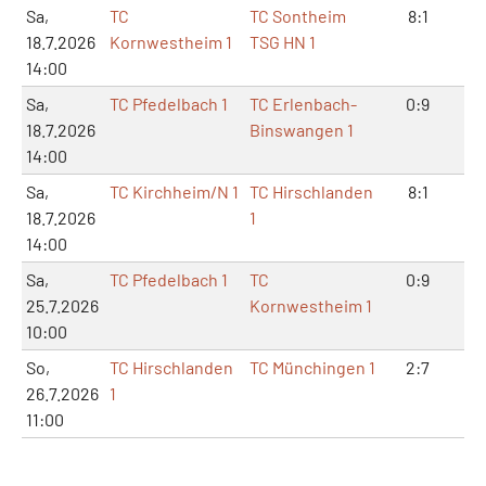
Sa,
TC
TC Sontheim
8:1
16
18.7.2026
Kornwestheim 1
TSG HN 1
14:00
Sa,
TC Pfedelbach 1
TC Erlenbach-
0:9
0:
18.7.2026
Binswangen 1
14:00
Sa,
TC Kirchheim/N 1
TC Hirschlanden
8:1
17
18.7.2026
1
14:00
Sa,
TC Pfedelbach 1
TC
0:9
1:
25.7.2026
Kornwestheim 1
10:00
So,
TC Hirschlanden
TC Münchingen 1
2:7
4:
26.7.2026
1
11:00