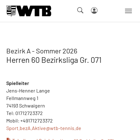
Skip to main navigation
Springe zum Seiteninhalt
Skip to page footer
Bezirk A - Sommer 2026
Herren 60 Bezirksliga Gr. 071
Spielleiter
Jens-Henner Lange
Fellmannweg 1
74193 Schwaigern
Tel: 01712723372
Mobil: +491712723372
Sport.bezA.Aktive@
wtb-tennis.de