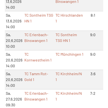
13.6.2026
Binswangen 1
14:00
Sa,
TC Sontheim TSG
TC Hirschlanden
8:1
16
13.6.2026
HN 1
1
14:00
Sa,
TC Erlenbach-
TC Sontheim
9:0
18
20.6.2026
Binswangen 1
TSG HN 1
10:00
Sa,
TC
TC Münchingen 1
9:0
18
20.6.2026
Kornwestheim 1
14:00
Sa,
TC Tamm Rot-
TC Kirchheim/N
3:6
6:
20.6.2026
Gold 1
1
14:00
Sa,
TC Erlenbach-
TC Kirchheim/N
7:2
14
27.6.2026
Binswangen 1
1
09:30