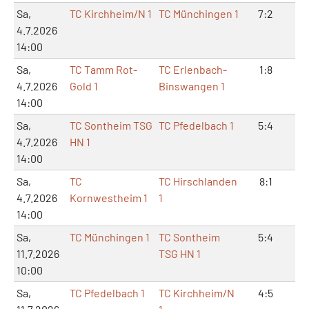
Sa,
TC Kirchheim/N 1
TC Münchingen 1
7:2
14
4.7.2026
14:00
Sa,
TC Tamm Rot-
TC Erlenbach-
1:8
2:
4.7.2026
Gold 1
Binswangen 1
14:00
Sa,
TC Sontheim TSG
TC Pfedelbach 1
5:4
10
4.7.2026
HN 1
14:00
Sa,
TC
TC Hirschlanden
8:1
16
4.7.2026
Kornwestheim 1
1
14:00
Sa,
TC Münchingen 1
TC Sontheim
5:4
11:
11.7.2026
TSG HN 1
10:00
Sa,
TC Pfedelbach 1
TC Kirchheim/N
4:5
9: