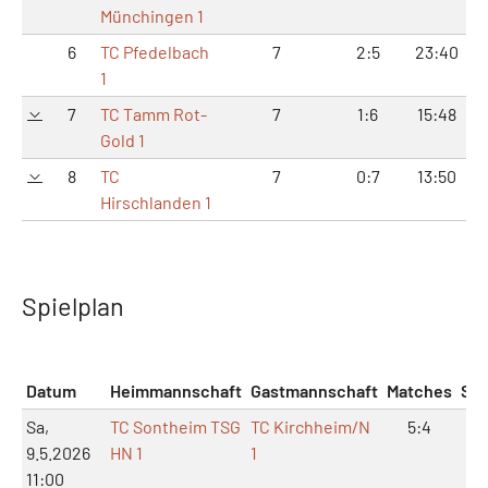
Münchingen 1
6
TC Pfedelbach
7
2:5
23:40
1
7
TC Tamm Rot-
7
1:6
15:48
3
Gold 1
8
TC
7
0:7
13:50
3
Hirschlanden 1
Spielplan
Datum
Heimmannschaft
Gastmannschaft
Matches
Sät
Sa,
TC Sontheim TSG
TC Kirchheim/N
5:4
11
9.5.2026
HN 1
1
11:00