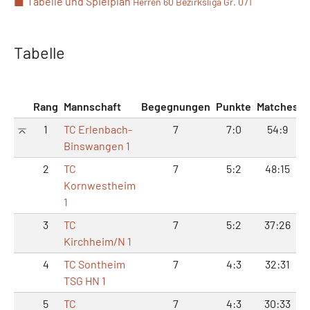
Tabelle und Spielplan
Herren 60 Bezirksliga Gr. 071
Tabelle
Rang
Mannschaft
Begegnungen
Punkte
Matches
1
TC Erlenbach-
7
7:0
54:9
1
Binswangen 1
2
TC
7
5:2
48:15
Kornwestheim
1
3
TC
7
5:2
37:26
Kirchheim/N 1
4
TC Sontheim
7
4:3
32:31
TSG HN 1
5
TC
7
4:3
30:33