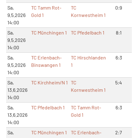
Sa,
TC Tamm Rot-
TC
0:9
0:
9.5.2026
Gold 1
Kornwestheim 1
14:00
Sa,
TC Münchingen 1
TC Pfedelbach 1
8:1
17
9.5.2026
14:00
Sa,
TC Erlenbach-
TC Hirschlanden
6:3
12
9.5.2026
Binswangen 1
1
14:00
Sa,
TC Kirchheim/N 1
TC
5:4
12
13.6.2026
Kornwestheim 1
14:00
Sa,
TC Pfedelbach 1
TC Tamm Rot-
6:3
13
13.6.2026
Gold 1
14:00
Sa,
TC Münchingen 1
TC Erlenbach-
2:7
6: