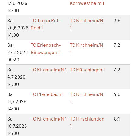
13.6.2026
Kornwestheim 1
14:00
Sa,
TC Tamm Rot-
TC Kirchheim/N
3:6
6:
20.6.2026
Gold 1
1
14:00
Sa,
TC Erlenbach-
TC Kirchheim/N
7:2
14
27.6.2026
Binswangen 1
1
09:30
Sa,
TC Kirchheim/N 1
TC Münchingen 1
7:2
14
4.7.2026
14:00
Sa,
TC Pfedelbach 1
TC Kirchheim/N
4:5
9:
11.7.2026
1
14:00
Sa,
TC Kirchheim/N 1
TC Hirschlanden
8:1
17
18.7.2026
1
14:00