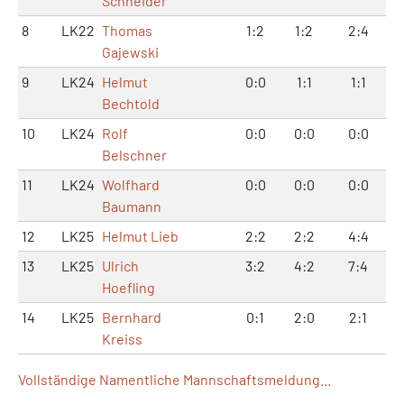
Schneider
8
LK22
Thomas
1:2
1:2
2:4
Gajewski
9
LK24
Helmut
0:0
1:1
1:1
Bechtold
10
LK24
Rolf
0:0
0:0
0:0
Belschner
11
LK24
Wolfhard
0:0
0:0
0:0
Baumann
12
LK25
Helmut Lieb
2:2
2:2
4:4
13
LK25
Ulrich
3:2
4:2
7:4
Hoefling
14
LK25
Bernhard
0:1
2:0
2:1
Kreiss
Vollständige Namentliche Mannschaftsmeldung...