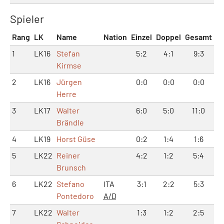
Spieler
Rang
LK
Name
Nation
Einzel
Doppel
Gesamt
1
LK16
Stefan
5:2
4:1
9:3
Kirmse
2
LK16
Jürgen
0:0
0:0
0:0
Herre
3
LK17
Walter
6:0
5:0
11:0
Brändle
4
LK19
Horst Güse
0:2
1:4
1:6
5
LK22
Reiner
4:2
1:2
5:4
Brunsch
6
LK22
Stefano
ITA
3:1
2:2
5:3
Pontedoro
A/D
7
LK22
Walter
1:3
1:2
2:5