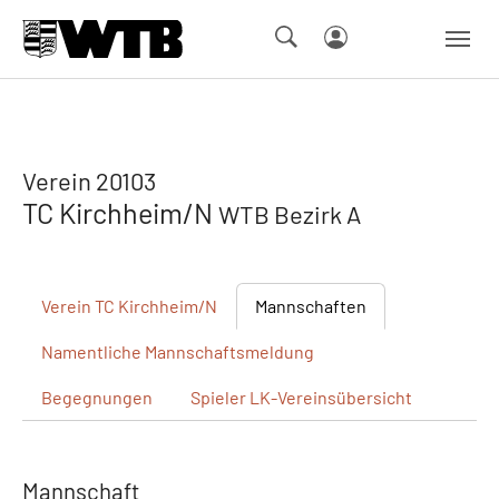
Skip to main navigation
Springe zum Seiteninhalt
Skip to page footer
Verein 20103
TC Kirchheim/N
WTB Bezirk A
Verein
TC Kirchheim/N
Mannschaften
Namentliche
Mannschaftsmeldung
Begegnungen
Spieler
LK-Vereinsübersicht
Mannschaft