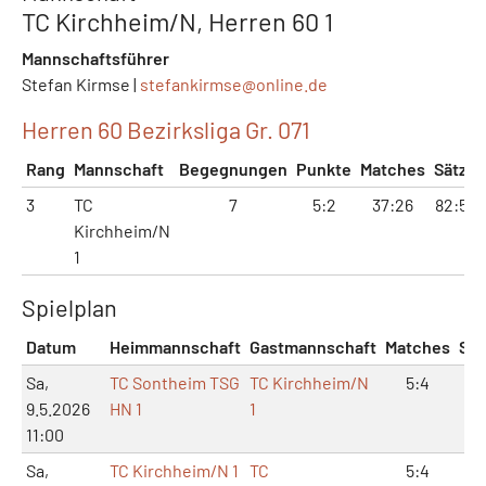
TC Kirchheim/N, Herren 60 1
Mannschaftsführer
Stefan Kirmse |
stefankirmse@
online.de
Herren 60 Bezirksliga Gr. 071
Rang
Mannschaft
Begegnungen
Punkte
Matches
Sätze
3
TC
7
5:2
37:26
82:56
Kirchheim/N
1
Spielplan
Datum
Heimmannschaft
Gastmannschaft
Matches
Sät
Sa,
TC Sontheim TSG
TC Kirchheim/N
5:4
11
9.5.2026
HN 1
1
11:00
Sa,
TC Kirchheim/N 1
TC
5:4
12