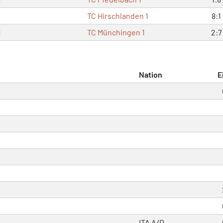
TC Hirschlanden 1
8:1
1
TC Münchingen 1
2:7
Nation
E
ITA
A/D