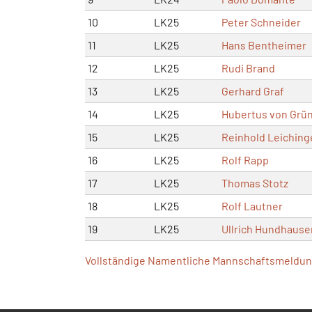
10
LK25
Peter Schneider
11
LK25
Hans Bentheimer
12
LK25
Rudi Brand
13
LK25
Gerhard Graf
14
LK25
Hubertus von Grü
15
LK25
Reinhold Leiching
16
LK25
Rolf Rapp
17
LK25
Thomas Stotz
18
LK25
Rolf Lautner
19
LK25
Ullrich Hundhause
Vollständige Namentliche Mannschaftsmeldung