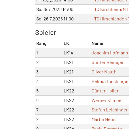
Sa, 18.7.2026 14:00
TC Kirchheim/N 1
So, 26.7.2026 11:00
TC Hirschlanden 
Spieler
Rang
LK
Name
1
LK14
Joachim Hofmann
2
LK21
Günter Reiniger
3
LK21
Oliver Nauth
4
LK21
Helmut Leichinger
5
LK22
Günter Holler
6
LK22
Werner Klimpel
7
LK22
Stefan Leichinger
8
LK22
Martin Henn
9
LK24
Paolo Domante