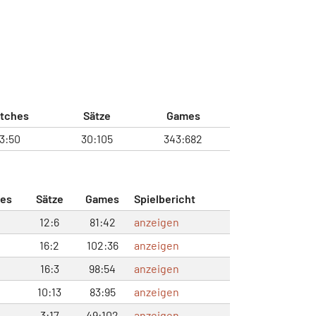
tches
Sätze
Games
13:50
30:105
343:682
es
Sätze
Games
Spielbericht
12:6
81:42
anzeigen
16:2
102:36
anzeigen
16:3
98:54
anzeigen
10:13
83:95
anzeigen
3:17
49:102
anzeigen