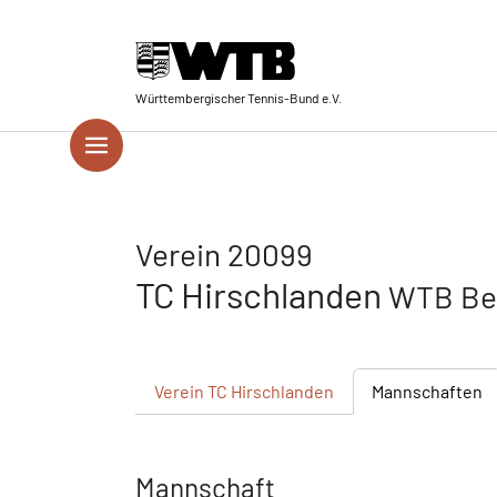
Skip to main navigation
Springe zum Seiteninhalt
Skip to page footer
Württembergischer Tennis-Bund e.V.
Verein 20099
TC Hirschlanden
WTB Bez
Verein
TC Hirschlanden
Mannschaften
Mannschaft