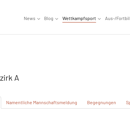
News
Blog
Wettkampfsport
Aus-/Fortbi
Submenu for "News"
Submenu for "Blog"
Submenu for "W
irk A
Namentliche
Mannschaftsmeldung
Begegnungen
S