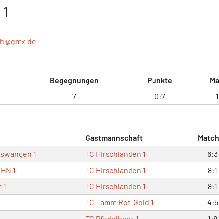
 1
rh@
gmx.de
Begegnungen
Punkte
Ma
7
0:7
Gastmannschaft
Match
nswangen 1
TC Hirschlanden 1
6:3
 HN 1
TC Hirschlanden 1
8:1
 1
TC Hirschlanden 1
8:1
1
TC Tamm Rot-Gold 1
4:5
1
TC Pfedelbach 1
1:8