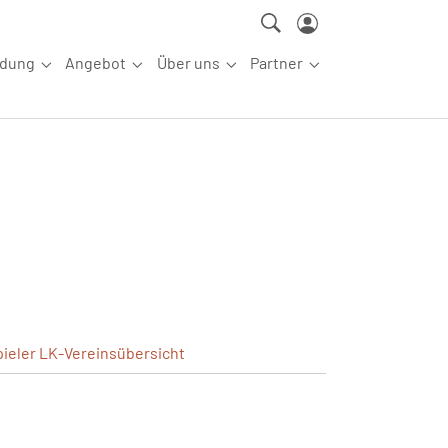
ldung
Angebot
Über uns
Partner
ettkampfsport"
Submenu for "Aus-/Fortbildung"
Submenu for "Angebot"
Submenu for "Über uns"
Submenu for "Partn
pieler
LK-Vereinsübersicht