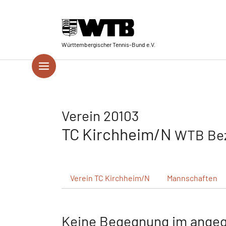
Skip to main navigation
Springe zum Seiteninhalt
Skip to page footer
Württembergischer Tennis-Bund e.V.
Verein 20103
TC Kirchheim/N
WTB Bez
Verein
TC Kirchheim/N
Mannschaften
Keine Begegnung im ange