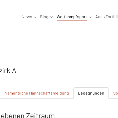
News
Blog
Wettkampfsport
Aus-/Fortbi
Submenu for "News"
Submenu for "Blog"
Submenu for "W
irk A
Namentliche
Mannschaftsmeldung
Begegnungen
Sp
gebenen Zeitraum