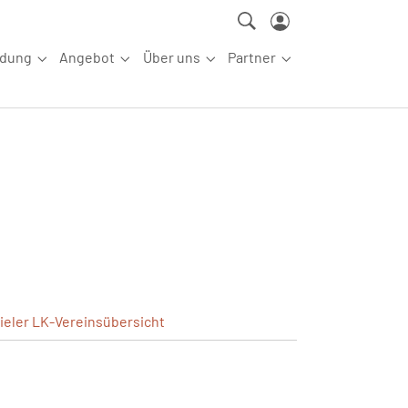
ldung
Angebot
Über uns
Partner
ettkampfsport"
Submenu for "Aus-/Fortbildung"
Submenu for "Angebot"
Submenu for "Über uns"
Submenu for "Partn
ieler
LK-Vereinsübersicht