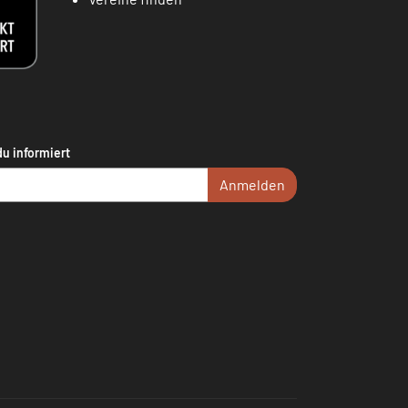
du informiert
Anmelden