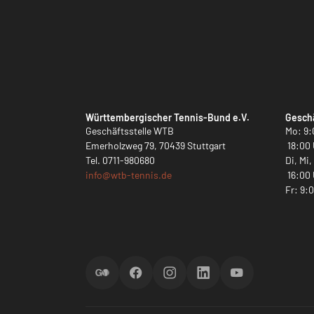
Württembergischer Tennis-Bund e.V.
Geschä
Geschäftsstelle WTB
Mo: 9:
Emerholzweg 79, 70439 Stuttgart
18:00 
Tel.
0711-980680
Di, Mi
info@
wtb-tennis.de
16:00 
Fr: 9:
ScoreGO
Facebook
Instagram
LinkedIn
YouTube