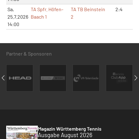
Sa,
TA Spfr. Höfen-
TA TB Beinstein
2:4
5:
25.7.2026
Baach 1
2
14:00
Partner & Sponsoren
Magazin Württemberg Tennis
Ausgabe August 2026