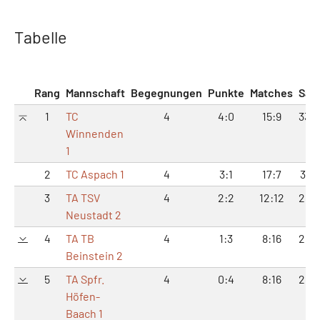
Tabelle
Rang
Mannschaft
Begegnungen
Punkte
Matches
Sät
1
TC
4
4:0
15:9
33:
Winnenden
1
2
TC Aspach 1
4
3:1
17:7
36:1
3
TA TSV
4
2:2
12:12
25:
Neustadt 2
4
TA TB
4
1:3
8:16
20:
Beinstein 2
5
TA Spfr.
4
0:4
8:16
20:
Höfen-
Baach 1