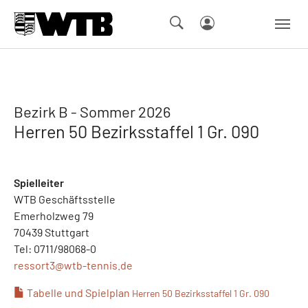
Skip to main navigation
Springe zum Seiteninhalt
Skip to page footer
Bezirk B - Sommer 2026
Herren 50 Bezirksstaffel 1 Gr. 090
Spielleiter
WTB Geschäftsstelle
Emerholzweg 79
70439 Stuttgart
Tel: 0711/98068-0
ressort3@
wtb-tennis.de
Tabelle und Spielplan
Herren 50 Bezirksstaffel 1 Gr. 090