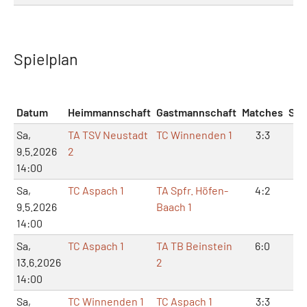
Spielplan
Datum
Heimmannschaft
Gastmannschaft
Matches
Sät
Sa,
TA TSV Neustadt
TC Winnenden 1
3:3
6:
9.5.2026
2
14:00
Sa,
TC Aspach 1
TA Spfr. Höfen-
4:2
9:
9.5.2026
Baach 1
14:00
Sa,
TC Aspach 1
TA TB Beinstein
6:0
12:
13.6.2026
2
14:00
Sa,
TC Winnenden 1
TC Aspach 1
3:3
7: