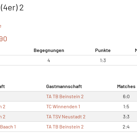
(4er) 2
e
090
Begegnungen
Punkte
4
1:3
ft
Gastmannschaft
Matches
TA TB Beinstein 2
6:0
n 2
TC Winnenden 1
1:5
n 2
TA TSV Neustadt 2
3:3
-Baach 1
TA TB Beinstein 2
2:4