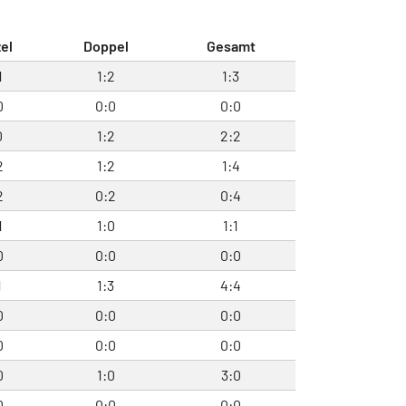
el
Doppel
Gesamt
1
1:2
1:3
0
0:0
0:0
0
1:2
2:2
2
1:2
1:4
2
0:2
0:4
1
1:0
1:1
0
0:0
0:0
1
1:3
4:4
0
0:0
0:0
0
0:0
0:0
0
1:0
3:0
0
0:0
0:0