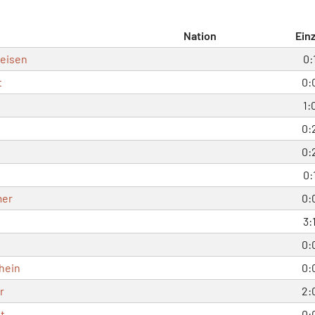
Nation
Einz
eisen
0:
t
0:
1:
0:
0:
0:
mer
0:
3:
0:
hein
0:
r
2:
t
0: