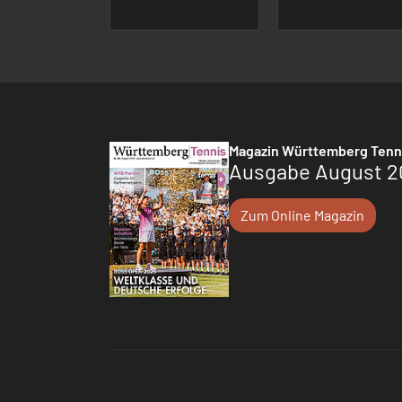
Magazin Württemberg Tenn
Ausgabe August 2
Zum Online Magazin