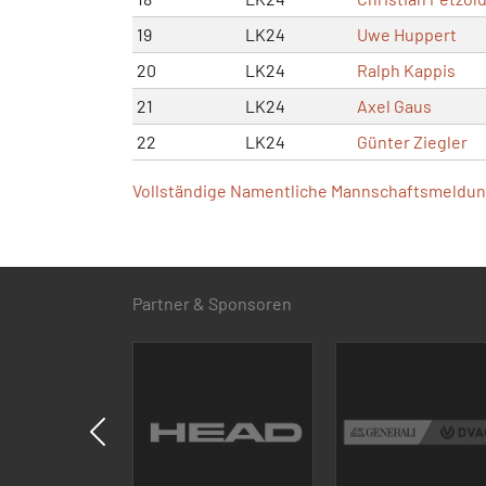
19
LK24
Uwe Huppert
20
LK24
Ralph Kappis
21
LK24
Axel Gaus
22
LK24
Günter Ziegler
Vollständige Namentliche Mannschaftsmeldung
Partner & Sponsoren