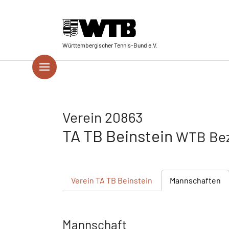
Skip to main navigation
Springe zum Seiteninhalt
Skip to page footer
Württembergischer Tennis-Bund e.V.
Verein 20863
TA TB Beinstein
WTB Bez
Verein
TA TB Beinstein
Mannschaften
Mannschaft