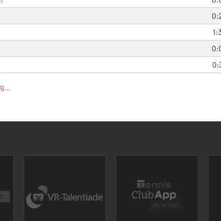
0:
1:
0:
0:
...