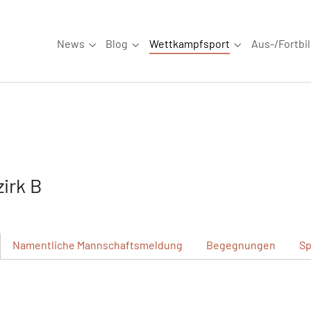
News
Blog
Wettkampfsport
Aus-/Fortbi
Submenu for "News"
Submenu for "Blog"
Submenu for "W
irk B
Namentliche
Mannschaftsmeldung
Begegnungen
Sp