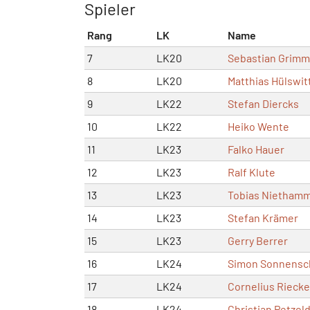
Spieler
Rang
LK
Name
7
LK20
Sebastian Grimm
8
LK20
Matthias Hülswit
9
LK22
Stefan Diercks
10
LK22
Heiko Wente
11
LK23
Falko Hauer
12
LK23
Ralf Klute
13
LK23
Tobias Nietham
14
LK23
Stefan Krämer
15
LK23
Gerry Berrer
16
LK24
Simon Sonnensc
17
LK24
Cornelius Riecke
18
LK24
Christian Petzold