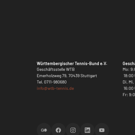
Württembergischer Tennis-Bund e.V.
Geschä
Geschäftsstelle WTB
Mo: 9:
Emerholzweg 79, 70439 Stuttgart
18:00 
Tel.
0711-980680
Di, Mi
info@
wtb-tennis.de
16:00 
Fr: 9:
ScoreGO
Facebook
Instagram
LinkedIn
YouTube