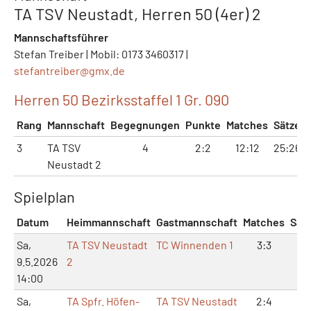
TA TSV Neustadt, Herren 50 (4er) 2
Mannschaftsführer
Stefan Treiber | Mobil: 0173 3460317 |
stefantreiber@
gmx.de
Herren 50 Bezirksstaffel 1 Gr. 090
Rang
Mannschaft
Begegnungen
Punkte
Matches
Sätze
3
TA TSV
4
2:2
12:12
25:26
Neustadt 2
Spielplan
Datum
Heimmannschaft
Gastmannschaft
Matches
Sät
Sa,
TA TSV Neustadt
TC Winnenden 1
3:3
6:7
9.5.2026
2
14:00
Sa,
TA Spfr. Höfen-
TA TSV Neustadt
2:4
5:9