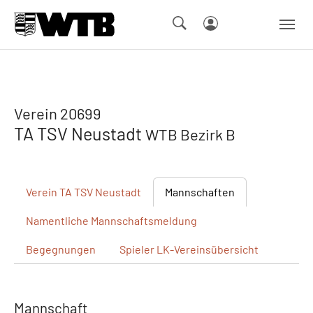
Skip to main navigation
Springe zum Seiteninhalt
Skip to page footer
Verein 20699
TA TSV Neustadt
WTB Bezirk B
Verein
TA TSV Neustadt
Mannschaften
Namentliche
Mannschaftsmeldung
Begegnungen
Spieler
LK-Vereinsübersicht
Mannschaft