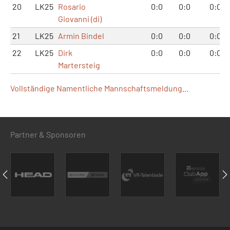
20
LK25
Rosario
0:0
0:0
0:0
Giovanni (di)
21
LK25
Armin Bindel
0:0
0:0
0:0
22
LK25
Dirk
0:0
0:0
0:0
Martersteig
Vollständige Namentliche Mannschaftsmeldung...
Partner & Sponsoren