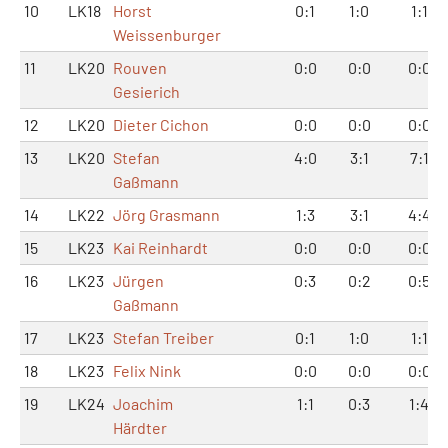
10
LK18
Horst
0:1
1:0
1:1
Weissenburger
11
LK20
Rouven
0:0
0:0
0:0
Gesierich
12
LK20
Dieter Cichon
0:0
0:0
0:0
13
LK20
Stefan
4:0
3:1
7:1
Gaßmann
14
LK22
Jörg Grasmann
1:3
3:1
4:4
15
LK23
Kai Reinhardt
0:0
0:0
0:0
16
LK23
Jürgen
0:3
0:2
0:5
Gaßmann
17
LK23
Stefan Treiber
0:1
1:0
1:1
18
LK23
Felix Nink
0:0
0:0
0:0
19
LK24
Joachim
1:1
0:3
1:4
Härdter