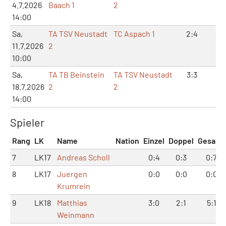
4.7.2026
Baach 1
2
14:00
Sa,
TA TSV Neustadt
TC Aspach 1
2:4
4:
11.7.2026
2
10:00
Sa,
TA TB Beinstein
TA TSV Neustadt
3:3
6:6
18.7.2026
2
2
14:00
Spieler
Rang
LK
Name
Nation
Einzel
Doppel
Gesamt
7
LK17
Andreas Scholl
0:4
0:3
0:7
8
LK17
Juergen
0:0
0:0
0:0
Krumrein
9
LK18
Matthias
3:0
2:1
5:1
Weinmann