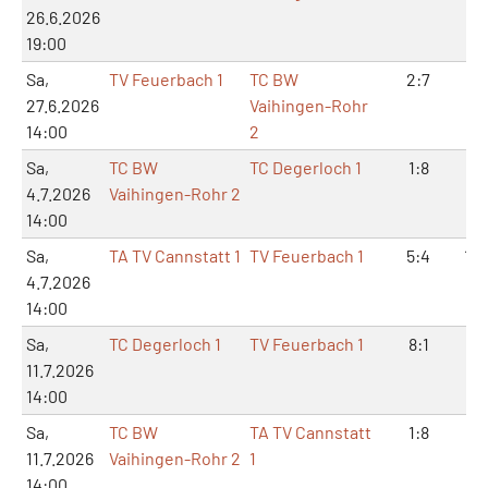
26.6.2026
19:00
Sa,
TV Feuerbach 1
TC BW
2:7
7:
27.6.2026
Vaihingen-Rohr
14:00
2
Sa,
TC BW
TC Degerloch 1
1:8
2:
4.7.2026
Vaihingen-Rohr 2
14:00
Sa,
TA TV Cannstatt 1
TV Feuerbach 1
5:4
12:
4.7.2026
14:00
Sa,
TC Degerloch 1
TV Feuerbach 1
8:1
17
11.7.2026
14:00
Sa,
TC BW
TA TV Cannstatt
1:8
4:
11.7.2026
Vaihingen-Rohr 2
1
14:00