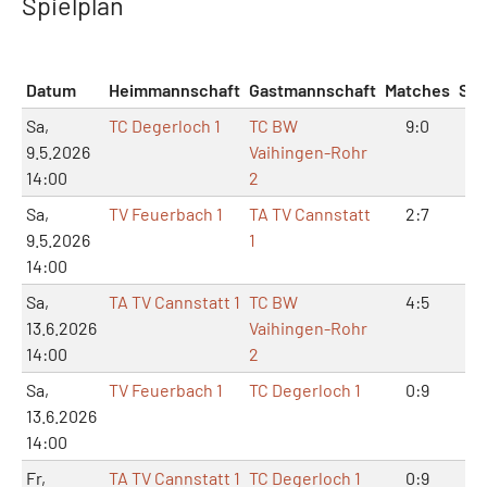
Spielplan
Datum
Heimmannschaft
Gastmannschaft
Matches
Sät
Sa,
TC Degerloch 1
TC BW
9:0
18:
9.5.2026
Vaihingen-Rohr
14:00
2
Sa,
TV Feuerbach 1
TA TV Cannstatt
2:7
6:
9.5.2026
1
14:00
Sa,
TA TV Cannstatt 1
TC BW
4:5
9:1
13.6.2026
Vaihingen-Rohr
14:00
2
Sa,
TV Feuerbach 1
TC Degerloch 1
0:9
3:
13.6.2026
14:00
Fr,
TA TV Cannstatt 1
TC Degerloch 1
0:9
0: