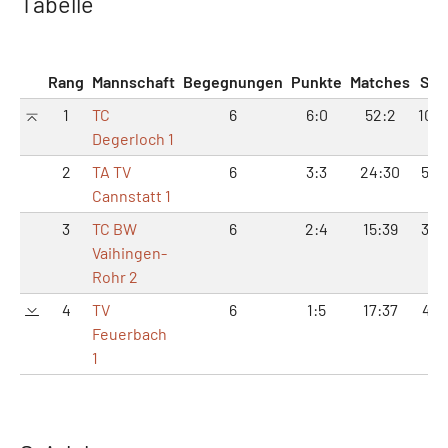
Tabelle
Rang
Mannschaft
Begegnungen
Punkte
Matches
Sät
1
TC
6
6:0
52:2
106:
Degerloch 1
2
TA TV
6
3:3
24:30
54:
Cannstatt 1
3
TC BW
6
2:4
15:39
36:
Vaihingen-
Rohr 2
4
TV
6
1:5
17:37
47:
Feuerbach
1