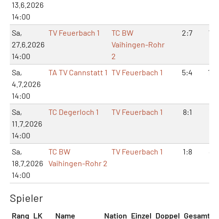
13.6.2026
14:00
Sa,
TV Feuerbach 1
TC BW
2:7
7:1
27.6.2026
Vaihingen-Rohr
14:00
2
Sa,
TA TV Cannstatt 1
TV Feuerbach 1
5:4
12:
4.7.2026
14:00
Sa,
TC Degerloch 1
TV Feuerbach 1
8:1
17:
11.7.2026
14:00
Sa,
TC BW
TV Feuerbach 1
1:8
4:1
18.7.2026
Vaihingen-Rohr 2
14:00
Spieler
Rang
LK
Name
Nation
Einzel
Doppel
Gesamt