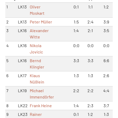
1
LK13
Oliver
0:1
1:1
1:2
Moskart
2
LK13
Peter Müller
1:5
2:4
3:9
3
LK16
Alexander
1:4
2:1
3:5
Witte
4
LK16
Nikola
0:0
0:0
0:0
Jovicic
5
LK16
Bernd
3:3
3:3
6:6
Klingler
6
LK17
Klaus
1:3
1:3
2:6
Nüßlein
7
LK19
Michael
2:2
2:2
4:4
Immendörfer
8
LK22
Frank Heine
1:4
2:3
3:7
9
LK23
Rainer
0:1
1:2
1:3