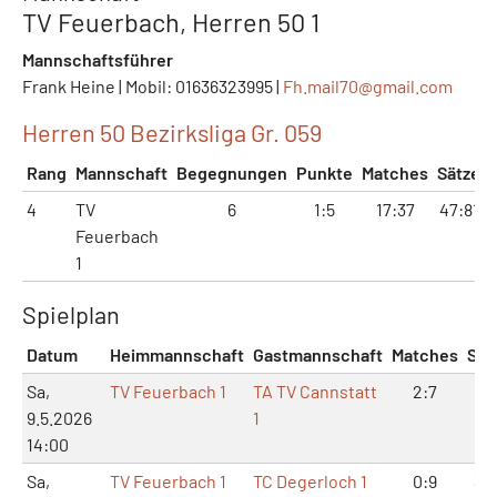
TV Feuerbach, Herren 50 1
Mannschaftsführer
Frank Heine | Mobil: 01636323995 |
Fh.mail70@
gmail.com
Herren 50 Bezirksliga Gr. 059
Rang
Mannschaft
Begegnungen
Punkte
Matches
Sätze
4
TV
6
1:5
17:37
47:81
Feuerbach
1
Spielplan
Datum
Heimmannschaft
Gastmannschaft
Matches
Sät
Sa,
TV Feuerbach 1
TA TV Cannstatt
2:7
6:1
9.5.2026
1
14:00
Sa,
TV Feuerbach 1
TC Degerloch 1
0:9
3:1