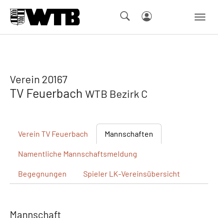
Skip to main navigation
Springe zum Seiteninhalt
Skip to page footer
Verein 20167
TV Feuerbach
WTB Bezirk C
Verein
TV Feuerbach
Mannschaften
Namentliche
Mannschaftsmeldung
Begegnungen
Spieler
LK-Vereinsübersicht
Mannschaft