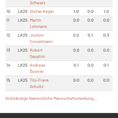
Schwarz
10
LK25
Stefan Kegel
1:0
0:0
1:0
11
LK25
Martin
0:0
0:0
0:0
Lehmann
12
LK25
Jochen
0:2
0:1
0:3
Conzelmann
13
LK25
Robert
0:0
0:0
0:0
Dauphin
14
LK25
Andreas
0:1
0:0
0:1
Österle
15
LK25
Tilo-Frank
0:0
0:0
0:0
Schultz
Vollständige Namentliche Mannschaftsmeldung...