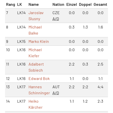
Rang
LK
Name
Nation
Einzel
Doppel
Gesamt
7
LK14
Jaroslav
CZE
0:0
0:0
0:0
Slusny
A/D
8
LK14
Michael
0:3
1:3
1:6
Balke
9
LK15
Marko Klein
0:0
0:0
0:0
10
LK16
Michael
0:0
0:0
0:0
Kiefer
11
LK16
Adalbert
2:2
0:3
2:5
Sobiech
12
LK16
Edward Bok
1:1
0:0
1:1
13
LK17
Hannes
AUT
2:2
2:2
4:4
Schinninger
A/D
14
LK17
Heiko
1:1
1:2
2:3
Kärcher