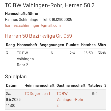
TC BW Vaihingen-Rohr, Herren 50 2
Mannschaftsführer
Hannes Schinninger | Tel: 01632900005 |
hannes.schinninger@
gmail.com
Herren 50 Bezirksliga Gr. 059
Rang
Mannschaft
Begegnungen
Punkte
Matches
Sätze
3
TC BW
6
2:4
15:39
36:84
Vaihingen-
Rohr 2
Spielplan
Datum
Heimmannschaft
Gastmannschaft
Matches
Sät
Sa,
TC Degerloch 1
TC BW
9:0
18:
9.5.2026
Vaihingen-Rohr
14:00
2