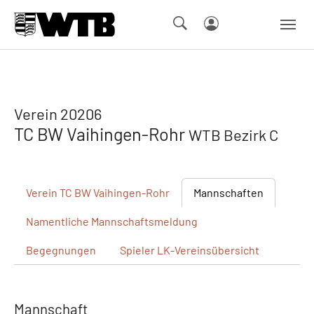
Skip to main navigation
Springe zum Seiteninhalt
Skip to page footer
Verein 20206
TC BW Vaihingen-Rohr
WTB Bezirk C
Verein
TC BW Vaihingen-Rohr
Mannschaften
Namentliche
Mannschaftsmeldung
Begegnungen
Spieler
LK-Vereinsübersicht
Mannschaft