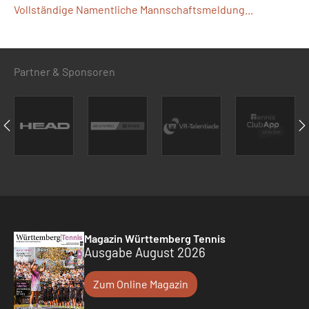
Vollständige Namentliche Mannschaftsmeldung...
Partner & Sponsoren
Magazin Württemberg Tennis
Ausgabe August 2026
Zum Online Magazin