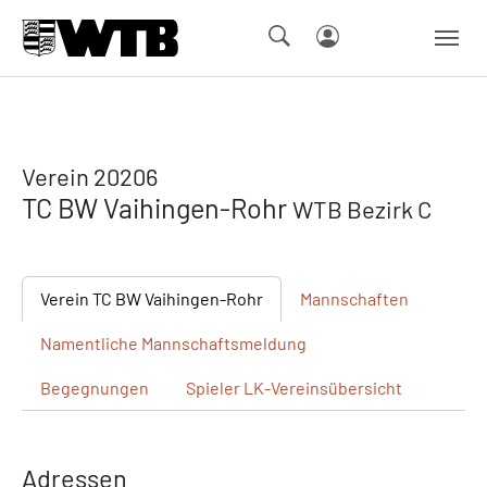
Skip to main navigation
Springe zum Seiteninhalt
Skip to page footer
Verein 20206
TC BW Vaihingen-Rohr
WTB Bezirk C
Verein
TC BW Vaihingen-Rohr
Mannschaften
Namentliche
Mannschaftsmeldung
Begegnungen
Spieler
LK-Vereinsübersicht
Adressen