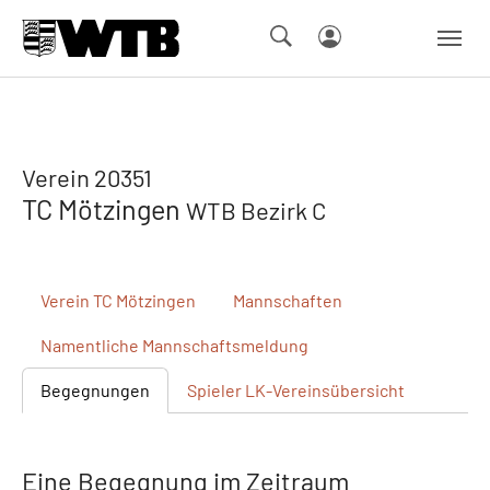
Skip to main navigation
Springe zum Seiteninhalt
Skip to page footer
Verein 20351
TC Mötzingen
WTB Bezirk C
Verein
TC Mötzingen
Mannschaften
Namentliche
Mannschaftsmeldung
Begegnungen
Spieler
LK-Vereinsübersicht
Eine Begegnung im Zeitraum