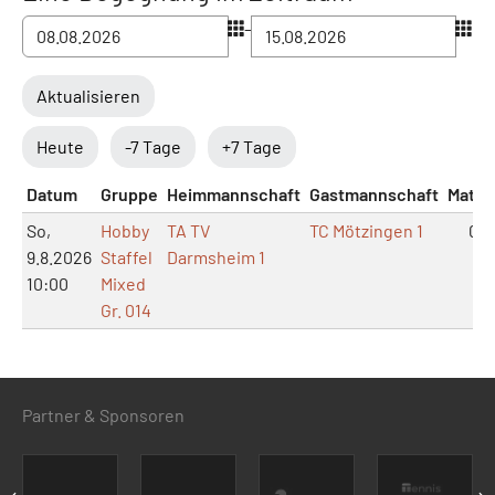
–
Aktualisieren
Heute
-7 Tage
+7 Tage
Datum
Gruppe
Heimmannschaft
Gastmannschaft
Match
So,
Hobby
TA TV
TC Mötzingen 1
0:0
9.8.2026
Staffel
Darmsheim 1
10:00
Mixed
Gr. 014
Partner & Sponsoren