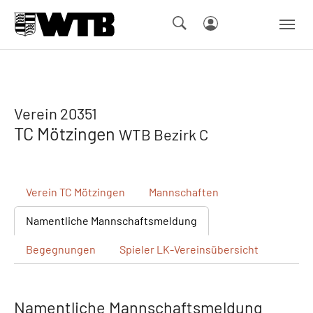
Skip to main navigation
Springe zum Seiteninhalt
Skip to page footer
Verein 20351
TC Mötzingen
WTB Bezirk C
Verein
TC Mötzingen
Mannschaften
Namentliche
Mannschaftsmeldung
Begegnungen
Spieler
LK-Vereinsübersicht
Namentliche Mannschaftsmeldung